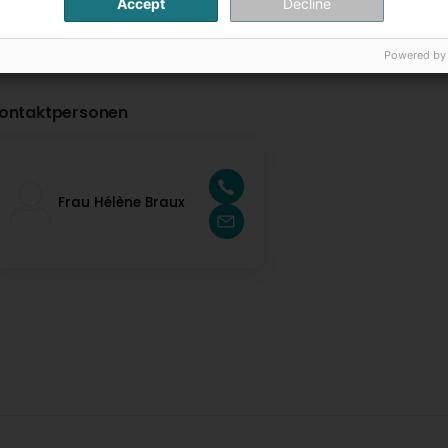
Accept
Decline
Powered by
ontaktpersonen
Frau Hélène Braux