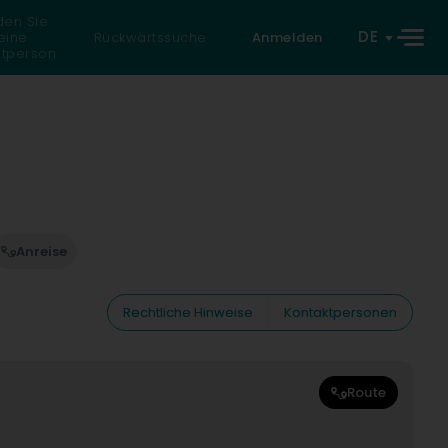
den Sie
DE
eine
Rückwärtssuche
Anmelden
atperson
Anreise
Rechtliche Hinweise
Kontaktpersonen
Route