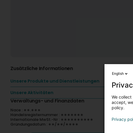
Zusätzliche Informationen
English
Unsere Produkte und Dienstleistungen
Privac
Unsere Aktivitäten
We collect 
Verwaltungs- und Finanzdaten
accept, we'
policy.
Nace : ∗∗.∗∗∗
Handelsregisternummer : ∗∗∗∗∗∗∗
Internationale MwSt.-Nr : ∗∗∗∗∗∗∗∗∗∗
Privacy po
Gründungsdatum : ∗∗/∗∗/∗∗∗∗