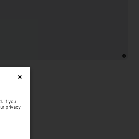
. If you
our privacy