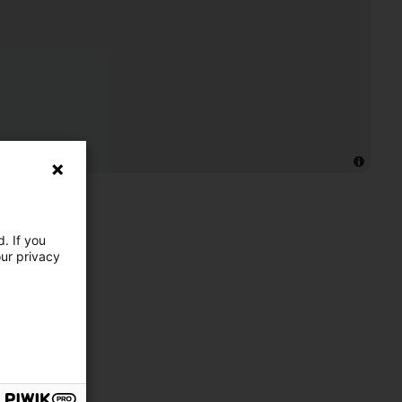
. If you
our privacy