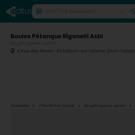
Boules Pétanque Riganelli Asbl
Eingetragener verein
4 Rue des Mines
L-4244
Esch-sur-Alzette (Esch-Uelze
Startseite
Öffentlicher Dienst
Eingetragener verein