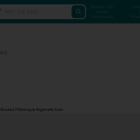
Finden Sie
Fin
einen
Fachmann
Priv
cht)
Boules Pétanque Riganelli Asbl