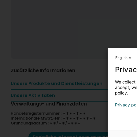
English
Privac
Zusätzliche Informationen
We collect 
Unsere Produkte und Dienstleistungen
accept, we'
policy.
Unsere Aktivitäten
Verwaltungs- und Finanzdaten
Privacy po
Handelsregisternummer : ∗∗∗∗∗∗∗
Internationale MwSt.-Nr : ∗∗∗∗∗∗∗∗∗∗
Gründungsdatum : ∗∗/∗∗/∗∗∗∗