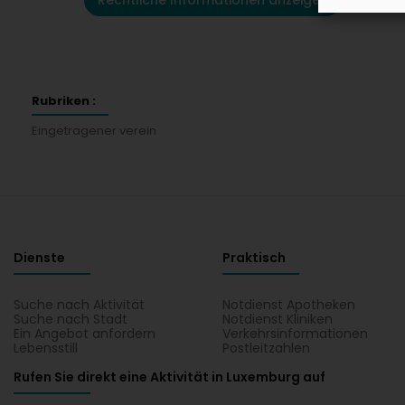
Rechtliche Informationen anzeigen
Rubriken :
Eingetragener verein
Dienste
Praktisch
Suche nach Aktivität
Notdienst Apotheken
Suche nach Stadt
Notdienst Kliniken
Ein Angebot anfordern
Verkehrsinformationen
Lebensstill
Postleitzahlen
Rufen Sie direkt eine Aktivität in Luxemburg auf