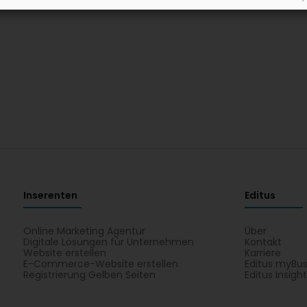
Inserenten
Editus
Online Marketing Agentur
Über
Digitale Lösungen für Unternehmen
Kontakt
Website erstellen
Karriere
E-Commerce-Website erstellen
Editus myBus
Registrierung Gelben Seiten
Editus Insigh