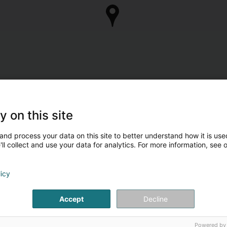
y on this site
and process your data on this site to better understand how it is used
ll collect and use your data for analytics. For more information, see 
licy
Accept
Decline
Powered by