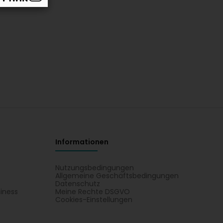
Informationen
Nutzungsbedingungen
Allgemeine Geschäftsbedingungen
Datenschutz
iness
Meine Rechte DSGVO
t
Cookies-Einstellungen