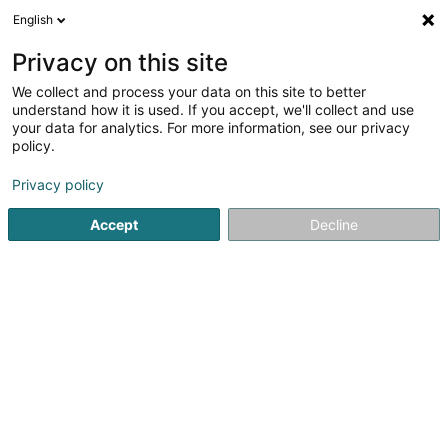
English
DE
Privacy on this site
We collect and process your data on this site to better
Boulangerie Marques Sàrl
understand how it is used. If you accept, we'll collect and use
your data for analytics. For more information, see our privacy
Bäckereien, Konditoreien und Süßwaren
policy.
52 Grand-Rue
L-6310
Beaufort (Beefort)
Privacy policy
Accept
Decline
Sehen Sie die Nummer
Anreise
Startseite
Bäckereien, Konditoreien und Süßwaren
Boulan