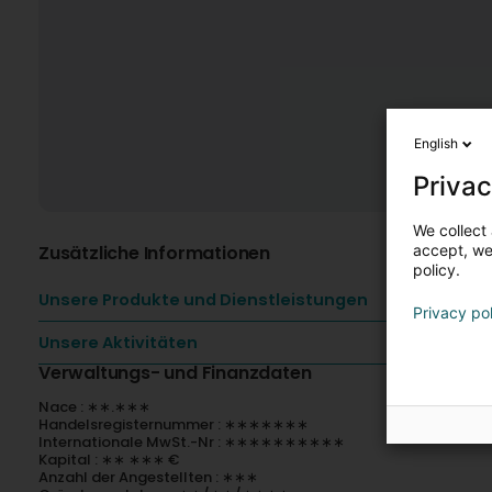
English
Privac
We collect 
Zusätzliche Informationen
accept, we'
policy.
Unsere Produkte und Dienstleistungen
Privacy po
Unsere Aktivitäten
Verwaltungs- und Finanzdaten
Nace : ∗∗.∗∗∗
Handelsregisternummer : ∗∗∗∗∗∗∗
Internationale MwSt.-Nr : ∗∗∗∗∗∗∗∗∗∗
Kapital : ∗∗ ∗∗∗ €
Anzahl der Angestellten : ∗∗∗