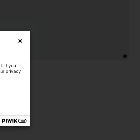
. If you
our privacy