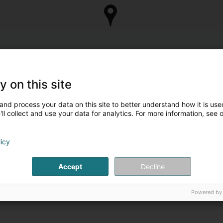
y on this site
and process your data on this site to better understand how it is used
ll collect and use your data for analytics. For more information, see 
licy
Accept
Decline
Powered by