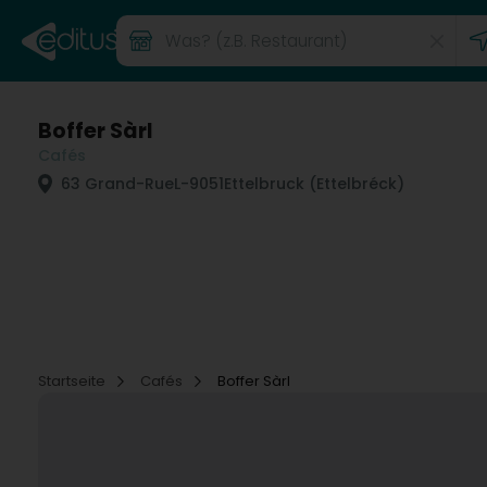
Boffer Sàrl
Cafés
63 Grand-Rue
L-9051
Ettelbruck (Ettelbréck)
Startseite
Cafés
Boffer Sàrl