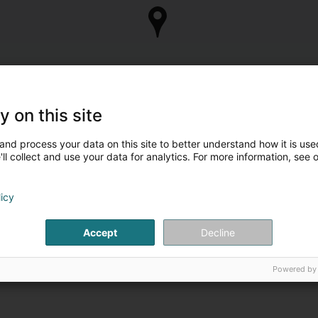
y on this site
and process your data on this site to better understand how it is used
ll collect and use your data for analytics. For more information, see 
licy
Accept
Decline
Powered by