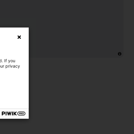
. If you
our privacy