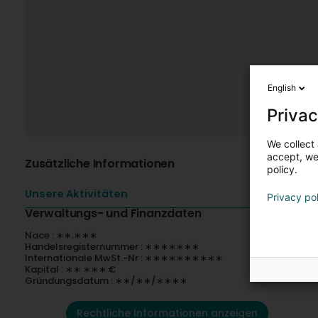
English
Privac
We collect 
accept, we'
Zusätzliche Informationen
policy.
Unsere Aktivitäten
Privacy po
Verwaltungs- und Finanzdaten
Nace : ∗∗.∗∗∗
Handelsregisternummer : ∗∗∗∗∗∗∗
Internationale MwSt.-Nr : ∗∗∗∗∗∗∗∗∗∗
Kapital : ∗∗ ∗∗∗ €
Gründungsdatum : ∗∗/∗∗/∗∗∗∗
Rechtliche Informationen anzeigen