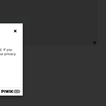
. If you
our privacy