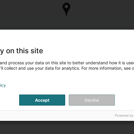
y on this site
and process your data on this site to better understand how it is used
ll collect and use your data for analytics. For more information, see 
licy
Accept
Decline
Powered by