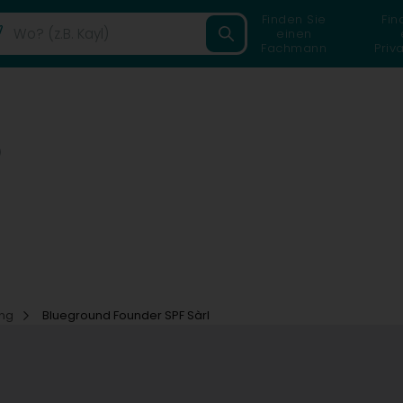
Finden Sie
Fin
einen
Fachmann
Priv
)
ung
Blueground Founder SPF Sàrl