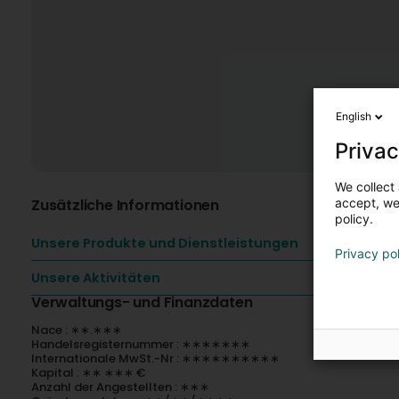
English
Privac
We collect 
Zusätzliche Informationen
accept, we'
policy.
Unsere Produkte und Dienstleistungen
Privacy po
Unsere Aktivitäten
Verwaltungs- und Finanzdaten
Nace : ∗∗.∗∗∗
Handelsregisternummer : ∗∗∗∗∗∗∗
Internationale MwSt.-Nr : ∗∗∗∗∗∗∗∗∗∗
Kapital : ∗∗ ∗∗∗ €
Anzahl der Angestellten : ∗∗∗