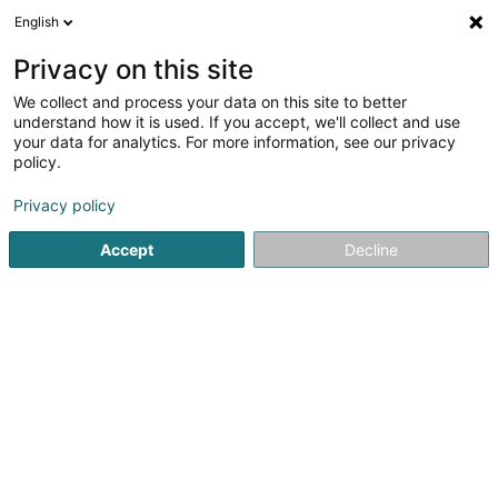
English
DE
Privacy on this site
We collect and process your data on this site to better
Biogas Our Sàrl
understand how it is used. If you accept, we'll collect and use
your data for analytics. For more information, see our privacy
Stromerzeugung
policy.
10 Dikrecherstrooss
L-9834
Holzthum (Holztem)
Privacy policy
Fax anzeigen
Mobiltelefon anzeigen
Accept
Decline
Sehen Sie die Nummer
Anreise
Startseite
Öffentlicher Dienst
Stromerzeugung
Biogas 