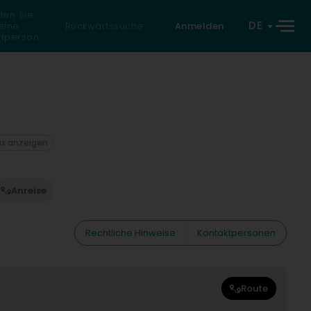
den Sie
DE
eine
Rückwärtssuche
Anmelden
atperson
ax anzeigen
Anreise
Rechtliche Hinweise
Kontaktpersonen
Route