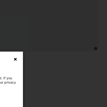
. If you
our privacy