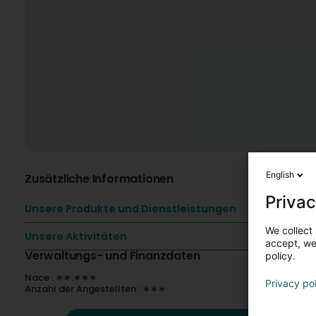
English
Zusätzliche Informationen
Privac
Unsere Produkte und Dienstleistungen
We collect 
Unsere Aktivitäten
accept, we'
Verwaltungs- und Finanzdaten
policy.
Nace : ∗∗.∗∗∗
Privacy po
Anzahl der Angestellten : ∗∗∗