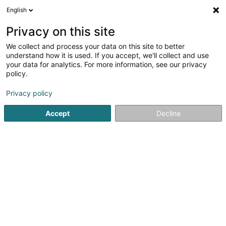
English
DE
Privacy on this site
We collect and process your data on this site to better
Verfeinere deine Suche
understand how it is used. If you accept, we'll collect and use
your data for analytics. For more information, see our privacy
Autour de moi
Heute geöffnet
(0)
policy.
5
Eingetragener verein in Beyren
Ergebnis(se) für
en 39ms
Privacy policy
Startseite
Öffentlicher Dienst
Eingetragener verein
Beyr
Accept
Decline
1
Asso Luxembourgeoise des Bachelors
Scientifiques des Communes et des
Syndicats de Communes
2 Rue Kiem
L-5410
Beyren (Beyeren)