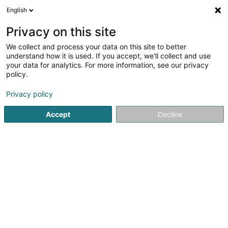
English
DE
Privacy on this site
We collect and process your data on this site to better
Verfeinere deine Suche
understand how it is used. If you accept, we'll collect and use
your data for analytics. For more information, see our privacy
Autour de moi
Bestbewertet
Visio-Konsultation
(1)
(1)
policy.
8
Unternehmenscoaching in Bertrange
Ergebnis(se) für
en
Privacy policy
41ms
Accept
Decline
Startseite
Berufliche Aus-und Weiterbildung
Unternehmens
JMG Concept SA
13 Route de Kayl
L-3385
Noertzange (Näerzeng)