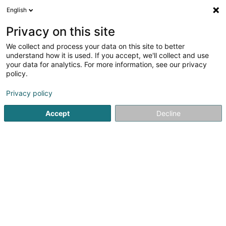
English
DE
Privacy on this site
We collect and process your data on this site to better
Verfeinere deine Suche
understand how it is used. If you accept, we'll collect and use
your data for analytics. For more information, see our privacy
Autour de moi
Heute geöffnet
(0)
policy.
1
Fair Trade in Bertrange
Ergebnis(se) für
en 35ms
Privacy policy
Startseite
Administrative Unterstützungsleistungen
Fair Tra
Accept
Decline
1
Alter Promotion Sàrl
3 Grevelsbarrière
L-8059
Bertrange (Bartreng)
Administrative Unterstützungsleistungen