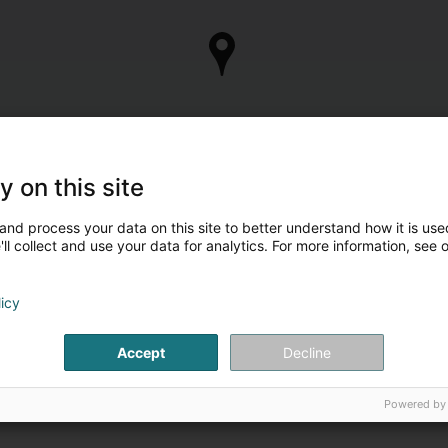
y on this site
and process your data on this site to better understand how it is used
ll collect and use your data for analytics. For more information, see 
licy
Accept
Decline
Powered by