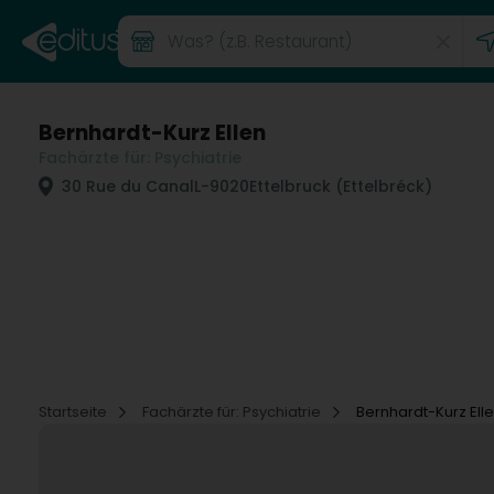
Bernhardt-Kurz Ellen
Fachärzte für: Psychiatrie
30 Rue du Canal
L-9020
Ettelbruck (Ettelbréck)
Startseite
Fachärzte für: Psychiatrie
Bernhardt-Kurz Ell