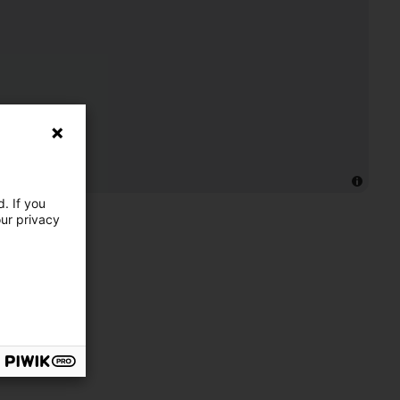
. If you
our privacy