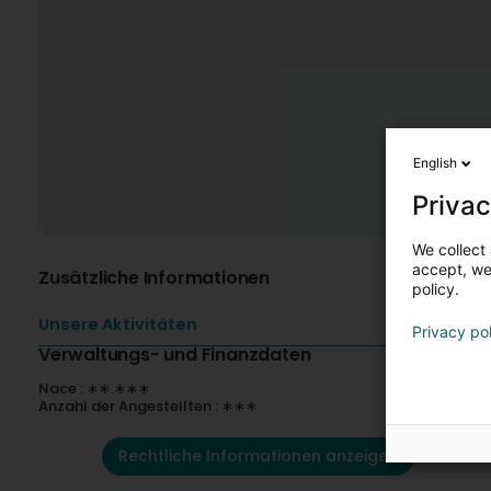
English
Privac
We collect 
accept, we'
Zusätzliche Informationen
policy.
Unsere Aktivitäten
Privacy po
Verwaltungs- und Finanzdaten
Nace : ∗∗.∗∗∗
Anzahl der Angestellten : ∗∗∗
Rechtliche Informationen anzeigen