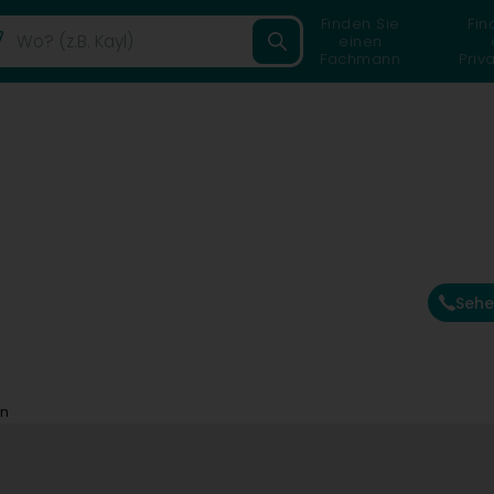
Finden Sie
Fin
einen
Fachmann
Priv
Sehe
en