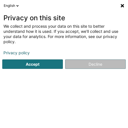
English
DE
Privacy on this site
We collect and process your data on this site to better
Beim Zéiweschmadd
understand how it is used. If you accept, we'll collect and use
your data for analytics. For more information, see our privacy
Medizinische Fußpflege
policy.
18 Rue du Village
L-7416
Brouch (Mersch) (Bruch (Miersch))
Privacy policy
Accept
Decline
Sehen Sie die Nummer
Anreise
Startseite
Nicht gesetzlich geregelte Pflege
Medizinische