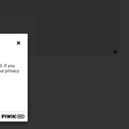
. If you
our privacy