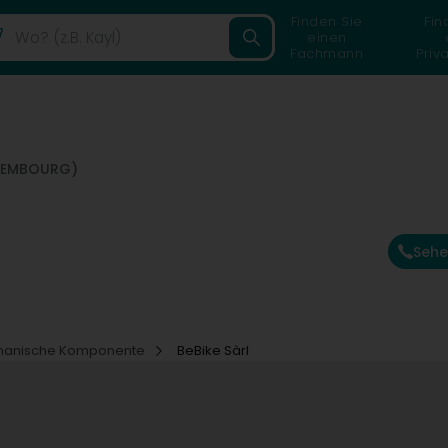
Finden Sie
Fin
einen
Fachmann
Priv
UXEMBOURG)
Sehe
hanische Komponente
BeBike Sàrl