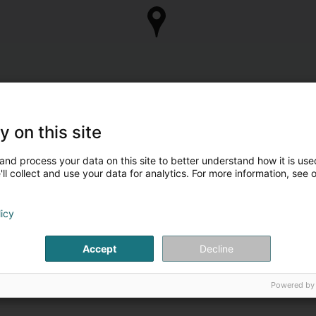
y on this site
and process your data on this site to better understand how it is used
ll collect and use your data for analytics. For more information, see 
licy
Accept
Decline
Powered by