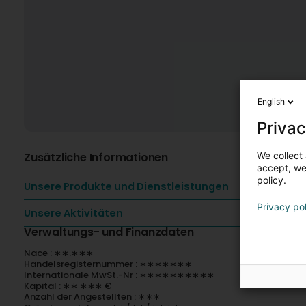
English
Privac
We collect 
Zusätzliche Informationen
accept, we'
policy.
Unsere Produkte und Dienstleistungen
Privacy po
Unsere Aktivitäten
Verwaltungs- und Finanzdaten
Nace : ∗∗.∗∗∗
Handelsregisternummer : ∗∗∗∗∗∗∗
Internationale MwSt.-Nr : ∗∗∗∗∗∗∗∗∗∗
Kapital : ∗∗ ∗∗∗ €
Anzahl der Angestellten : ∗∗∗