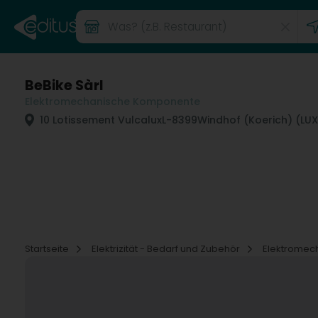
BeBike Sàrl
Elektromechanische Komponente
10 Lotissement Vulcalux
L-8399
Windhof (Koerich) (L
Startseite
Elektrizität - Bedarf und Zubehör
Elektromec