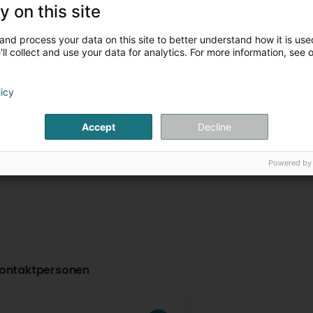
y on this site
The Little Gym Esch-
AMPOWERFIT
and process your data on this site to better understand how it is used
sur-Alzette
18 Rue de l'Ecole
L-
ll collect and use your data for analytics. For more information, see 
Esch-sur-Alzette (
30 Rue Louis Pasteur
L-4276
Uelzecht)
Esch-sur-Alzette (Esch-
Uelzecht)
licy
Plus d'infos
Plus d'in
Accept
Decline
Powered by
ontaktpersonen