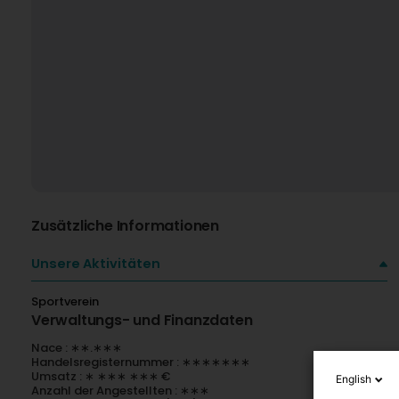
Zusätzliche Informationen
Unsere Aktivitäten
Sportverein
Verwaltungs- und Finanzdaten
Nace : ∗∗.∗∗∗
Handelsregisternummer : ∗∗∗∗∗∗∗
Umsatz : ∗ ∗∗∗ ∗∗∗ €
English
Anzahl der Angestellten : ∗∗∗