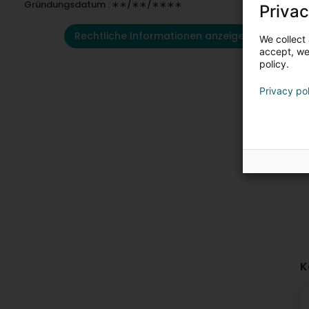
Gründungsdatum : ∗∗/∗∗/∗∗∗∗
Privac
Rechtliche Informationen anzeigen
We collect 
accept, we'
policy.
Privacy po
K