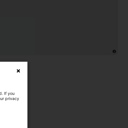
. If you
our privacy