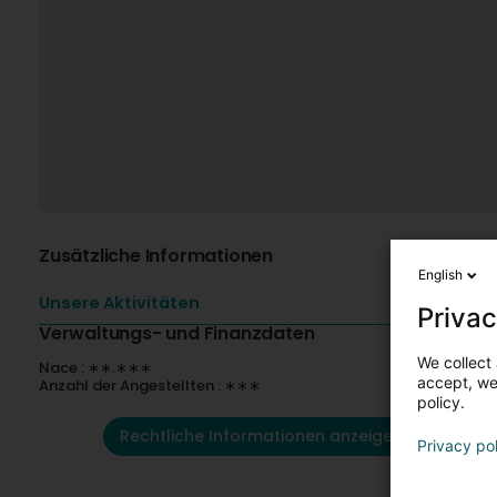
Zusätzliche Informationen
English
Unsere Aktivitäten
Privac
Verwaltungs- und Finanzdaten
We collect 
Nace : ∗∗.∗∗∗
accept, we'
Anzahl der Angestellten : ∗∗∗
policy.
Rechtliche Informationen anzeigen
Privacy po