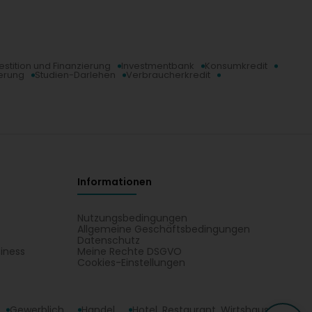
estition und Finanzierung
Investmentbank
Konsumkredit
erung
Studien-Darlehen
Verbraucherkredit
Informationen
Nutzungsbedingungen
Allgemeine Geschäftsbedingungen
Datenschutz
iness
Meine Rechte DSGVO
t
Cookies-Einstellungen
Gewerblich
Handel
Hotel, Restaurant, Wirtshaus