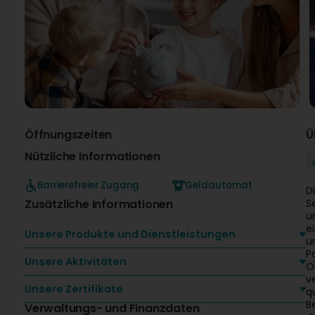
Öffnungszeiten
Ü
Nützliche Informationen
Barrierefreier Zugang
Geldautomat
D
Zusätzliche Informationen
S
u
e
Unsere Produkte und Dienstleistungen
u
P
Unsere Aktivitäten
O
v
Unsere Zertifikate
q
B
Verwaltungs- und Finanzdaten