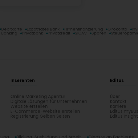
Debitkarte
Expatriates Bank
Firmenfinanzierung
Girokonto
Inv
-Banking
Privatbank
Privatkredit
SICAV
Sparen
Steueroptimi
Inserenten
Editus
Online Marketing Agentur
Über
Digitale Lösungen für Unternehmen
Kontakt
Website erstellen
Karriere
E-Commerce-Website erstellen
Editus myBus
Registrierung Gelben Seiten
Editus Insigh
erung
Bildung, Ausbildung und Arbeit
Dienste an Fachleute