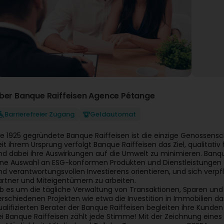
ber Banque Raiffeisen Agence Pétange
Barrierefreier Zugang
Geldautomat
ie 1925 gegründete Banque Raiffeisen ist die einzige Genossens
eit ihrem Ursprung verfolgt Banque Raiffeisen das Ziel, qualitat
nd dabei ihre Auswirkungen auf die Umwelt zu minimieren. Banque
ine Auswahl an ESG-konformen Produkten und Dienstleistungen a
nd verantwortungsvollen Investierens orientieren, und sich verpfli
artner und Miteigentümern zu arbeiten.
b es um die tägliche Verwaltung von Transaktionen, Sparen und 
erschiedenen Projekten wie etwa die Investition in Immobilien
ualifizierten Berater der Banque Raiffeisen begleiten ihre Kunden
ei Banque Raiffeisen zählt jede Stimme! Mit der Zeichnung eines