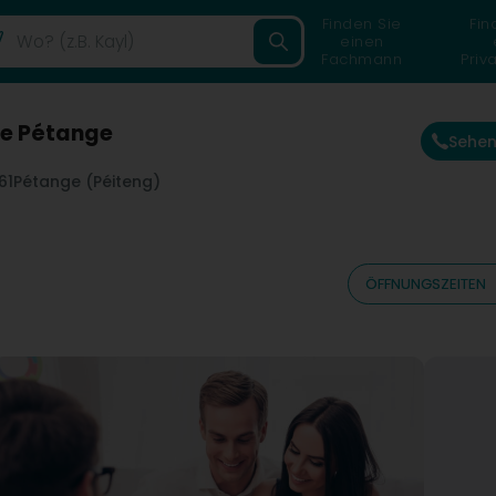
Finden Sie
Fin
einen
Fachmann
Priv
ce Pétange
Sehen
61
Pétange (Péiteng)
ÖFFNUNGSZEITEN