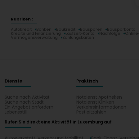
Rubriken :
Autokredit
Banken
Baukredit
Bausparen
Bausparkonto
Kredite und Finanzierung
Laufzeit-Konto
Nachfolge
Online
Vermögensverwaltung
Zahlungskarten
Dienste
Praktisch
Suche nach Aktivität
Notdienst Apotheken
Suche nach Stadt
Notdienst Kliniken
Ein Angebot anfordern
Verkehrsinformationen
Lebensstill
Postleitzahlen
Rufen Sie direkt eine Aktivität in Luxemburg auf
Autowerkstatt, Verkehr und Mobilität
Bank, Finanz, Versich