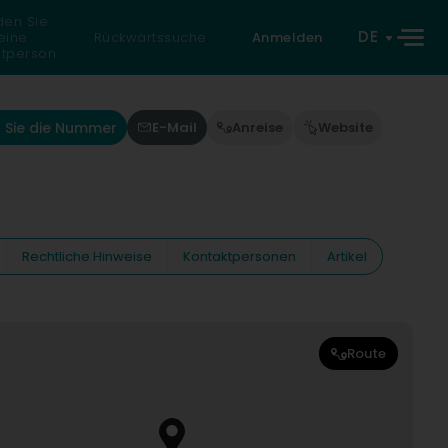
den Sie
DE
eine
Rückwärtssuche
Anmelden
atperson
 Sie die Nummer
E-Mail
Anreise
Website
Rechtliche Hinweise
Kontaktpersonen
Artikel
Route