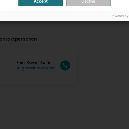
Accept
Decline
Powered by
ontaktpersonen
Herr Xavier Bairin
Allgemeinmediziner