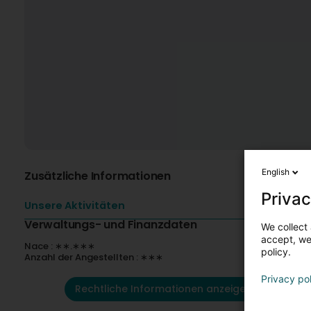
English
Zusätzliche Informationen
Privac
Unsere Aktivitäten
Verwaltungs- und Finanzdaten
We collect 
accept, we'
Nace : ∗∗.∗∗∗
policy.
Anzahl der Angestellten : ∗∗∗
Privacy po
Rechtliche Informationen anzeigen