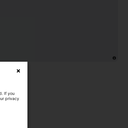
. If you
our privacy