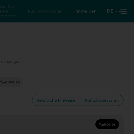
den Sie
DE
eine
Rückwärtssuche
Anmelden
atperson
ax anzeigen
Anreise
Rechtliche Hinweise
Kontaktpersonen
Route