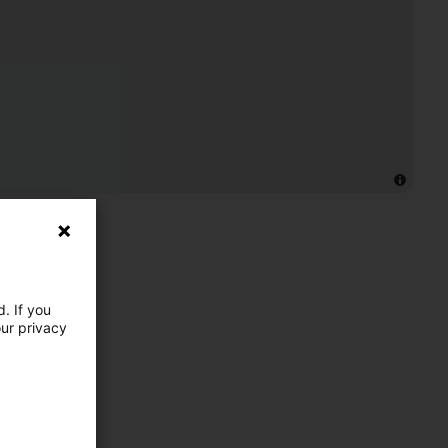
. If you
our privacy