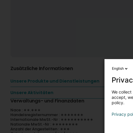
Zusätzliche Informationen
English
Privac
Unsere Produkte und Dienstleistungen
We collect 
Unsere Aktivitäten
accept, we'
Verwaltungs- und Finanzdaten
policy.
Nace : ∗∗.∗∗∗
Privacy po
Handelsregisternummer : ∗∗∗∗∗∗∗
Internationale MwSt.-Nr : ∗∗∗∗∗∗∗∗∗∗
Nationale MwSt.-Nr : ∗∗∗∗∗∗∗∗
Anzahl der Angestellten : ∗∗∗