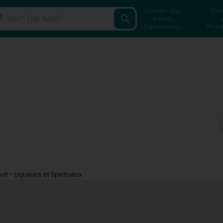
Finden Sie
Fin
einen
Fachmann
Priv
oît - Liqueurs et Spiritueux