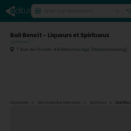
Bail Benoît - Liqueurs et Spiritueux
Spirituos
7 Rue de l'Ecole
L-4919
Bascharage (Nidderkäerjeng)
Startseite
Alkoholische Getränke
Spirituos
Bail Ben