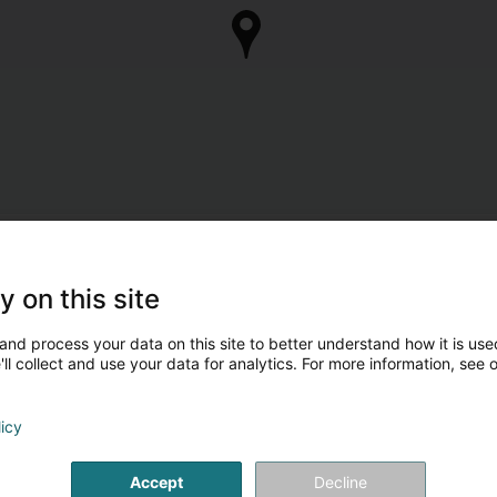
y on this site
and process your data on this site to better understand how it is used
ll collect and use your data for analytics. For more information, see 
licy
Accept
Decline