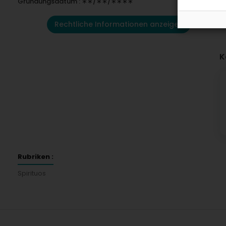
Gründungsdatum : ∗∗/∗∗/∗∗∗∗
Rechtliche Informationen anzeigen
K
Rubriken :
Spirituos