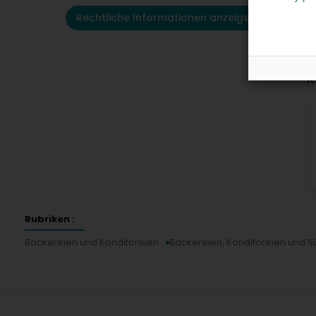
Rechtliche Informationen anzeigen
K
Rubriken :
Bäckereien und Konditoreien
Bäckereien, Konditoreien und 