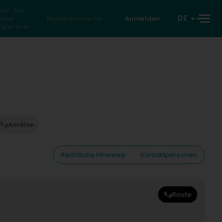
den Sie
DE
eine
Rückwärtssuche
Anmelden
atperson
Anreise
Rechtliche Hinweise
Kontaktpersonen
Route