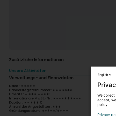
Zusätzliche Informationen
Unsere Aktivitäten
English
Verwaltungs- und Finanzdaten
Privac
Nace : ∗∗.∗∗∗
Handelsregisternummer : ∗∗∗∗∗∗∗
Umsatz : ∗ ∗∗∗ ∗∗∗ €
We collect 
Internationale MwSt.-Nr : ∗∗∗∗∗∗∗∗∗∗
accept, we'
Kapital : ∗∗ ∗∗∗ €
policy.
Anzahl der Angestellten : ∗∗∗
Gründungsdatum : ∗∗/∗∗/∗∗∗∗
Privacy po