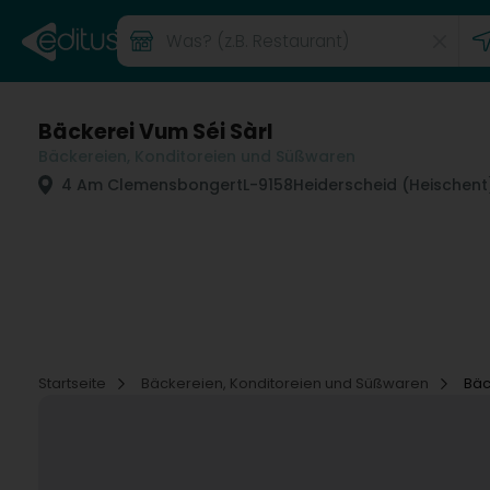
Bäckerei Vum Séi Sàrl
Bäckereien, Konditoreien und Süßwaren
4 Am Clemensbongert
L-9158
Heiderscheid (Heischent
Startseite
Bäckereien, Konditoreien und Süßwaren
Bäc