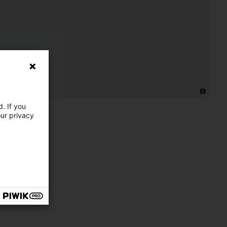
. If you
our privacy