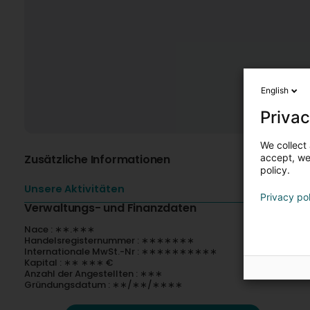
English
Privac
We collect 
Zusätzliche Informationen
accept, we'
policy.
Unsere Aktivitäten
Privacy po
Verwaltungs- und Finanzdaten
Nace : ∗∗.∗∗∗
Handelsregisternummer : ∗∗∗∗∗∗∗
Internationale MwSt.-Nr : ∗∗∗∗∗∗∗∗∗∗
Kapital : ∗∗ ∗∗∗ €
Anzahl der Angestellten : ∗∗∗
Gründungsdatum : ∗∗/∗∗/∗∗∗∗