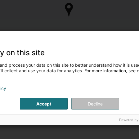
y on this site
and process your data on this site to better understand how it is used
ll collect and use your data for analytics. For more information, see 
licy
Accept
Decline
Powered by