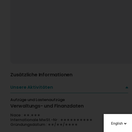
Zusätzliche Informationen
Unsere Aktivitäten
Aufzüge und Lastenaufzüge
Verwaltungs- und Finanzdaten
Nace : ∗∗.∗∗∗
Internationale MwSt.-Nr : ∗∗∗∗∗∗∗∗∗∗
English
Gründungsdatum : ∗∗/∗∗/∗∗∗∗