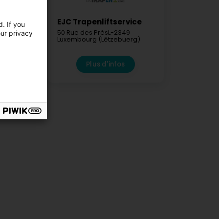
EJC Trapenliftservice
. If you
1471
50 Rue des Prés
L-2349
our privacy
ebuerg)
Luxembourg (Lëtzebuerg)
fos
Plus d'infos