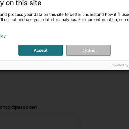
y on this site
Legrand Monte Escaliers
MPG Sàrl
and process your data on this site to better understand how it is used
SARL LME
140 Route d'Esch
L-
ll collect and use your data for analytics. For more information, see 
Luxembourg (Lëtz
4 Route de Longwy
L-4830
Rodange (Rodange)
licy
Plus d'infos
Plus d'in
Accept
Decline
Powered by
ontaktpersonen