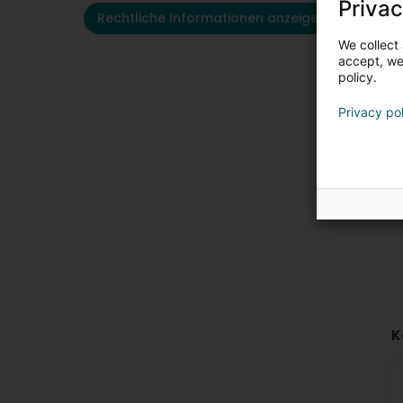
Privac
Rechtliche Informationen anzeigen
We collect 
accept, we'
policy.
Privacy po
K