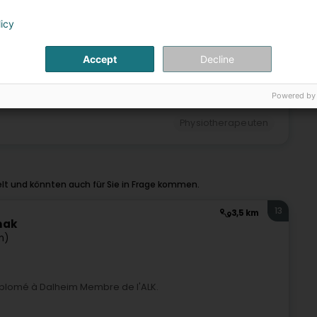
licy
12
Accept
Decline
Powered by
Physiotherapeuten
lt und könnten auch für Sie in Frage kommen.
13
3,5 km
mak
m)
iplomé à Dalheim Membre de l'ALK.