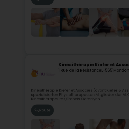
Kinésithérapie Kiefer et Asso
1 Rue de la Résistance
L-5651
Mondorf
Kinésithérapie Kiefer et Associés (avant Kiefer & A
spezialisierten Physiotherapeuten,Mitglieder der A
Kinésithérapeutes)Francis KieferLynn...
Route