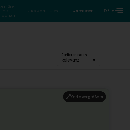
den Sie
DE
eine
Rückwärtssuche
Anmelden
atperson
Sortieren nach
Relevanz
Karte vergrößern