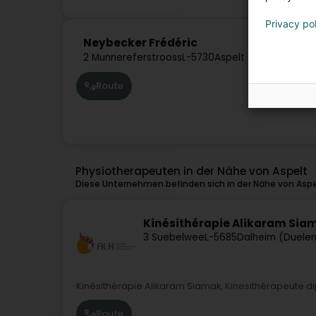
Privacy po
Neybecker Frédéric
2 Munnereferstrooss
L-5730
Aspelt (Uespelt)
Route
Physiotherapeuten in der Nähe von Aspelt
Diese Unternehmen befinden sich in der Nähe von Aspe
Kinésithérapie Alikaram Sia
3 Suebelwee
L-5685
Dalheim (Duele
Kinésithérapie Alikaram Siamak, Kinesithérapeute d
Route