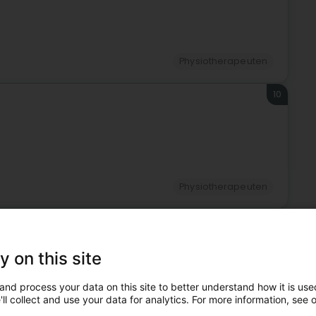
Physiotherapeuten
10
Physiotherapeuten
11
y on this site
and process your data on this site to better understand how it is used
ll collect and use your data for analytics. For more information, see 
Physiotherapeuten