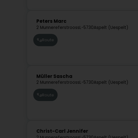
Peters Marc
2 Munnereferstrooss
L-5730
Aspelt (Uespelt)
Route
Müller Sascha
2 Munnereferstrooss
L-5730
Aspelt (Uespelt)
Route
Christ-Carl Jennifer
2 Munnereferstrooss
L-5730
Aspelt (Uespelt)