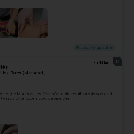
Physiotherapeuten
14
4,1 km
ciés
-les-Bains (Munneref)
ssociés) in Mondorf-les-BainsGemeinschaftspraxis von drei
LK (Association Luxembourgeoise des