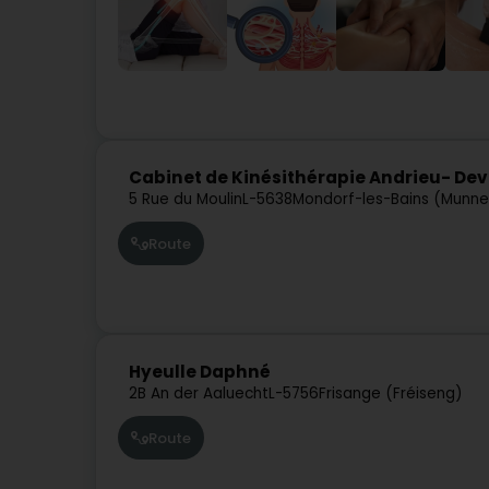
Cabinet de Kinésithérapie Andrieu- Dev
5 Rue du Moulin
L-5638
Mondorf-les-Bains (Munne
Route
Hyeulle Daphné
2B An der Aaluecht
L-5756
Frisange (Fréiseng)
Route