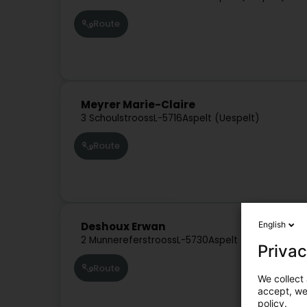
Route
Meyrer Marie-Claire
3 Schoulstrooss
L-5716
Aspelt (Uespelt)
Route
English
Deshoux Erwan
2 Munnereferstrooss
L-5730
Aspelt (Uespelt)
Privac
Route
We collect 
accept, we'
policy.