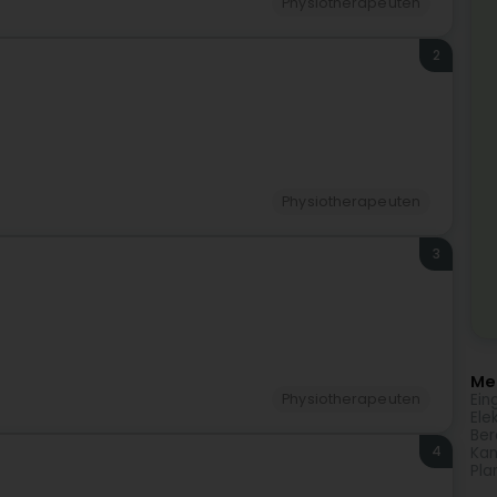
Physiotherapeuten
2
Physiotherapeuten
3
Meh
Ein
Physiotherapeuten
Ele
Ber
4
Kam
Pla