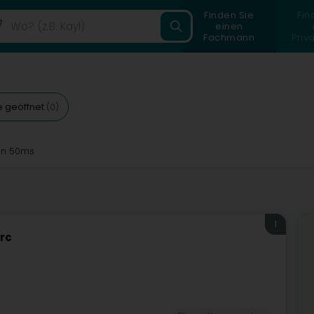
Finden Sie
Fin
einen
Fachmann
Priv
e geöffnet
(0)
n 50ms
1
rc