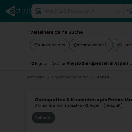
Verfeinere deine Suche
Autour de moi
Bestbewertet
Heut
(1)
12
Physiotherapeuten in Aspelt
Ergebnis(se) für
e
Startseite
Physiotherapeuten
Aspelt
Ostéopathie & Kinésithérapie Peters Ma
2 Munnereferstrooss
L-5730
Aspelt (Uespelt)
Route