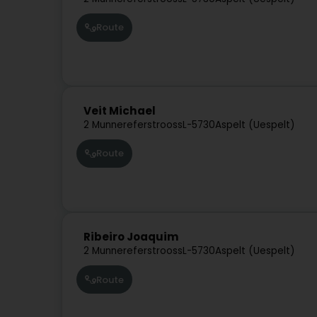
Route
Veit Michael
2 Munnereferstrooss
L-5730
Aspelt (Uespelt)
Route
Ribeiro Joaquim
2 Munnereferstrooss
L-5730
Aspelt (Uespelt)
Route