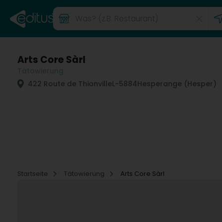
Arts Core Sàrl
Tätowierung
422 Route de Thionville
L-5884
Hesperange (Hesper)
Startseite
Tätowierung
Arts Core Sàrl