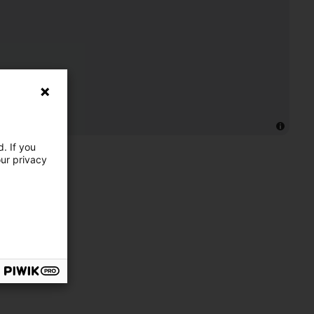
. If you
our privacy