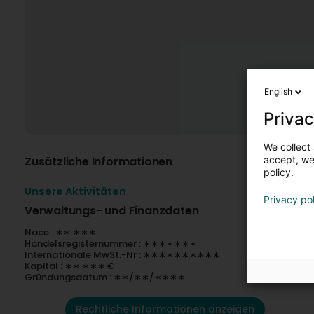
English
Privac
We collect 
Zusätzliche Informationen
accept, we'
policy.
Unsere Aktivitäten
Privacy po
Verwaltungs- und Finanzdaten
Nace : ∗∗.∗∗∗
Handelsregisternummer : ∗∗∗∗∗∗∗
Internationale MwSt.-Nr : ∗∗∗∗∗∗∗∗∗∗
Kapital : ∗∗ ∗∗∗ €
Gründungsdatum : ∗∗/∗∗/∗∗∗∗
Rechtliche Informationen anzeigen