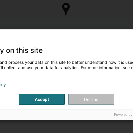
y on this site
and process your data on this site to better understand how it is used
ll collect and use your data for analytics. For more information, see 
licy
Accept
Decline
Powered by