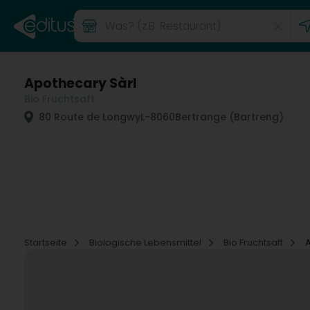
Apothecary Sàrl
Bio Fruchtsaft
80 Route de Longwy
L-8060
Bertrange (Bartreng)
Startseite
Biologische Lebensmittel
Bio Fruchtsaft
A