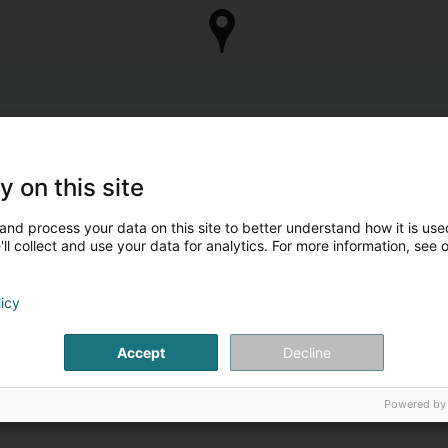
y on this site
and process your data on this site to better understand how it is used
ll collect and use your data for analytics. For more information, see 
licy
Accept
Decline
Powered by