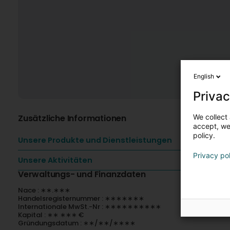
English
Privac
We collect 
Zusätzliche Informationen
accept, we'
policy.
Unsere Produkte und Dienstleistungen
Privacy po
Unsere Aktivitäten
Verwaltungs- und Finanzdaten
Nace : ∗∗.∗∗∗
Handelsregisternummer : ∗∗∗∗∗∗∗
Internationale MwSt.-Nr : ∗∗∗∗∗∗∗∗∗∗
Kapital : ∗∗ ∗∗∗ €
Gründungsdatum : ∗∗/∗∗/∗∗∗∗