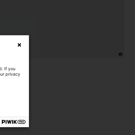
. If you
our privacy