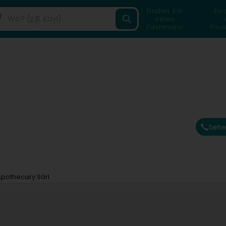
Finden Sie
Fin
einen
Fachmann
Priv
Sehe
pothecary Sàrl