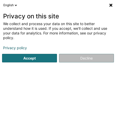
English
DE
Privacy on this site
We collect and process your data on this site to better
APEMH - Wuelesser Haus
understand how it is used. If you accept, we'll collect and use
your data for analytics. For more information, see our privacy
Außerschulisch
policy.
43 Am Duerf
L-9841
Wahlhausen (Wuelessen)
Privacy policy
Fax anzeigen
Accept
Decline
Sehen Sie die Nummer
Anreise
Startseite
Außerschulisch
APEMH - Wuelesser Haus