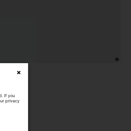
. If you
our privacy