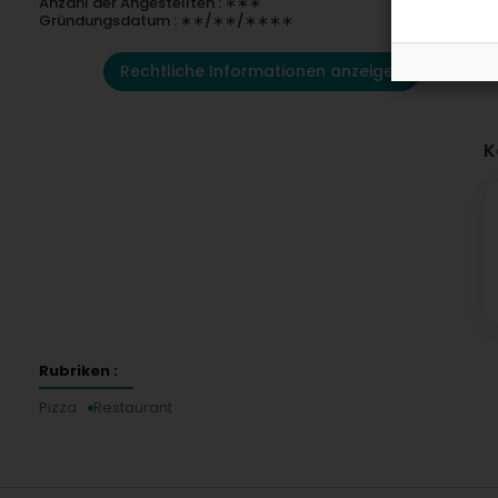
Anzahl der Angestellten : ∗∗∗
Gründungsdatum : ∗∗/∗∗/∗∗∗∗
Rechtliche Informationen anzeigen
K
Rubriken :
Pizza
Restaurant