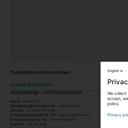
English
Zusätzliche Informationen
Privac
Unsere Aktivitäten
Verwaltungs- und Finanzdaten
We collect 
accept, we'
Nace : ∗∗.∗∗∗
policy.
Handelsregisternummer : ∗∗∗∗∗∗∗
Umsatz : ∗ ∗∗∗ ∗∗∗ €
Internationale MwSt.-Nr : ∗∗∗∗∗∗∗∗∗∗
Privacy po
Nationale MwSt.-Nr : ∗∗∗∗∗∗∗∗
Kapital : ∗∗ ∗∗∗ €