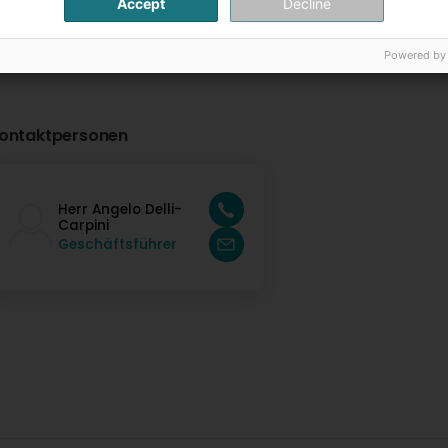
Accept
Decline
Powered by
ontaktpersonen
Herr Angelo Delli-
Carpini
Geschäftsführer