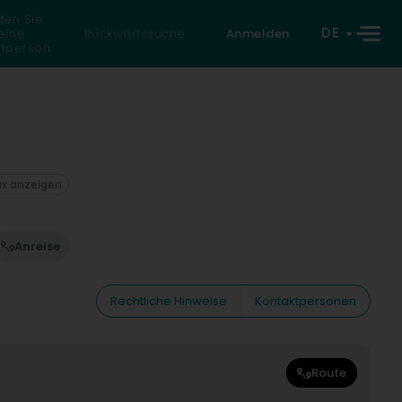
den Sie
DE
eine
Rückwärtssuche
Anmelden
atperson
ax anzeigen
Anreise
Rechtliche Hinweise
Kontaktpersonen
Route