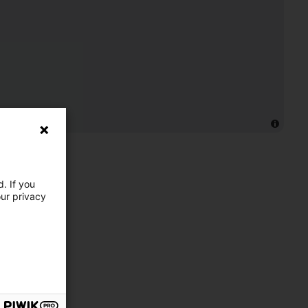
. If you
our privacy