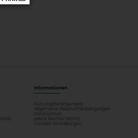
Informationen
Nutzungsbedingungen
Allgemeine Geschäftsbedingungen
Datenschutz
iness
Meine Rechte DSGVO
t
Cookies-Einstellungen