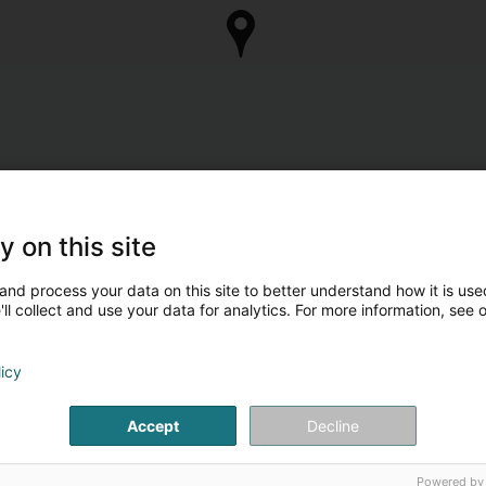
y on this site
and process your data on this site to better understand how it is used
ll collect and use your data for analytics. For more information, see 
licy
Accept
Decline
Powered by