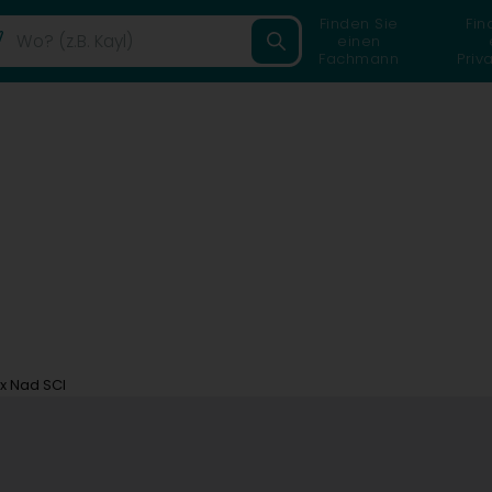
Finden Sie
Fin
einen
Fachmann
Priv
x Nad SCI