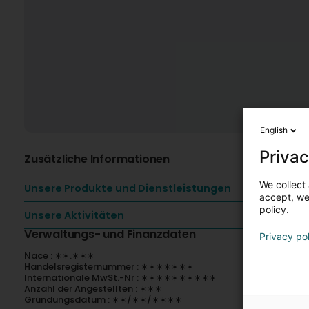
English
Privac
Zusätzliche Informationen
We collect 
Unsere Produkte und Dienstleistungen
accept, we'
policy.
Unsere Aktivitäten
Verwaltungs- und Finanzdaten
Privacy po
Nace : ∗∗.∗∗∗
Handelsregisternummer : ∗∗∗∗∗∗∗
Internationale MwSt.-Nr : ∗∗∗∗∗∗∗∗∗∗
Anzahl der Angestellten : ∗∗∗
Gründungsdatum : ∗∗/∗∗/∗∗∗∗