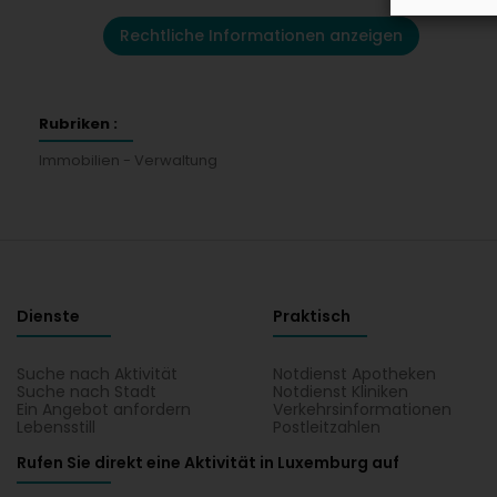
Rechtliche Informationen anzeigen
Rubriken :
Immobilien - Verwaltung
Dienste
Praktisch
Suche nach Aktivität
Notdienst Apotheken
Suche nach Stadt
Notdienst Kliniken
Ein Angebot anfordern
Verkehrsinformationen
Lebensstill
Postleitzahlen
Rufen Sie direkt eine Aktivität in Luxemburg auf