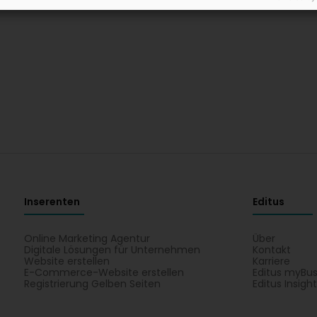
Inserenten
Editus
Online Marketing Agentur
Über
Digitale Lösungen für Unternehmen
Kontakt
Website erstellen
Karriere
E-Commerce-Website erstellen
Editus myBus
Registrierung Gelben Seiten
Editus Insigh