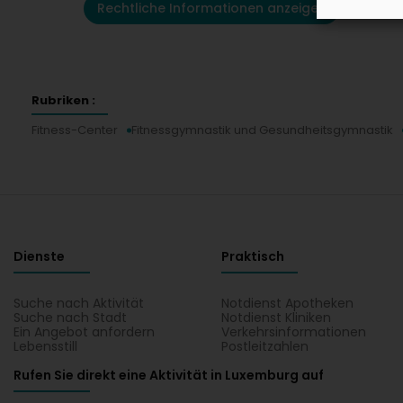
Rechtliche Informationen anzeigen
Rubriken :
Fitness-Center
Fitnessgymnastik und Gesundheitsgymnastik
Dienste
Praktisch
Suche nach Aktivität
Notdienst Apotheken
Suche nach Stadt
Notdienst Kliniken
Ein Angebot anfordern
Verkehrsinformationen
Lebensstill
Postleitzahlen
Rufen Sie direkt eine Aktivität in Luxemburg auf