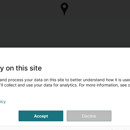
y on this site
and process your data on this site to better understand how it is used
ll collect and use your data for analytics. For more information, see 
licy
Accept
Decline