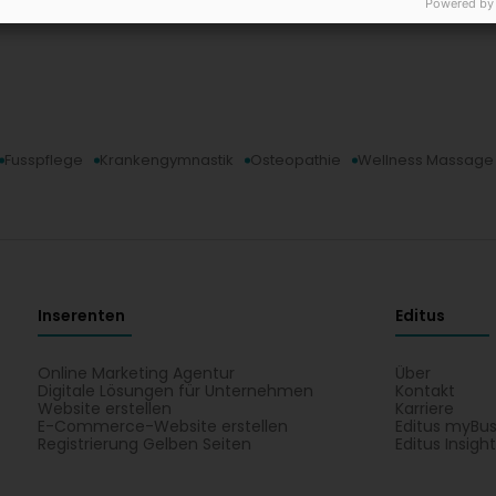
Powered by
Fusspflege
Krankengymnastik
Osteopathie
Wellness Massage
Inserenten
Editus
Online Marketing Agentur
Über
Digitale Lösungen für Unternehmen
Kontakt
Website erstellen
Karriere
E-Commerce-Website erstellen
Editus myBus
Registrierung Gelben Seiten
Editus Insigh