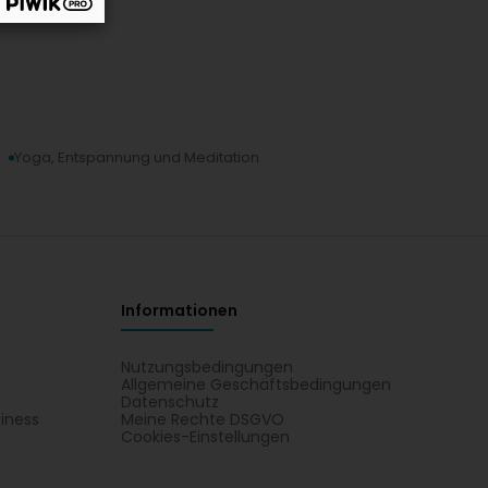
Yoga, Entspannung und Meditation
Informationen
Nutzungsbedingungen
Allgemeine Geschäftsbedingungen
Datenschutz
iness
Meine Rechte DSGVO
t
Cookies-Einstellungen