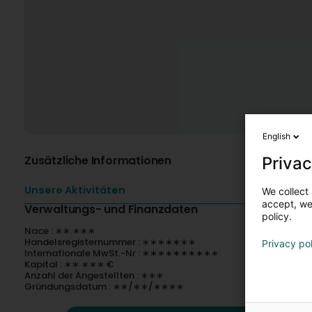
English
Zusätzliche Informationen
Privac
Unsere Aktivitäten
We collect 
accept, we'
Verwaltungs- und Finanzdaten
policy.
Nace : ∗∗.∗∗∗
Handelsregisternummer : ∗∗∗∗∗∗∗
Privacy po
Internationale MwSt.-Nr : ∗∗∗∗∗∗∗∗∗∗
Kapital : ∗∗ ∗∗∗ €
Anzahl der Angestellten : ∗∗∗
Gründungsdatum : ∗∗/∗∗/∗∗∗∗