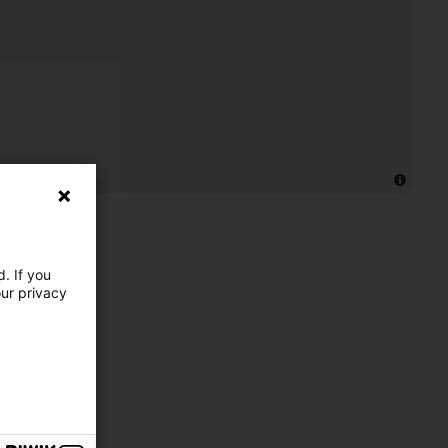
. If you
our privacy