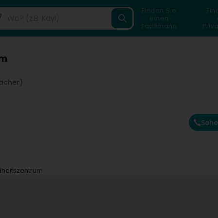
Finden Sie
Fin
einen
Fachmann
Priv
um
acher)
Sehe
heitszentrum