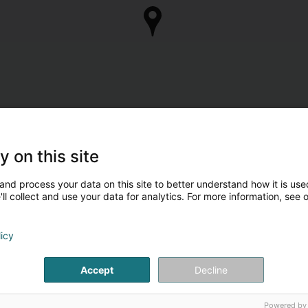
y on this site
and process your data on this site to better understand how it is used
ll collect and use your data for analytics. For more information, see 
licy
Accept
Decline
Powered by