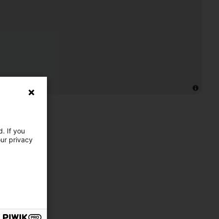
. If you
our privacy