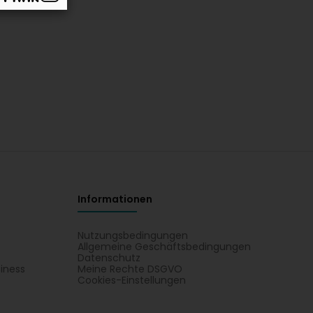
Informationen
Nutzungsbedingungen
Allgemeine Geschäftsbedingungen
Datenschutz
iness
Meine Rechte DSGVO
t
Cookies-Einstellungen