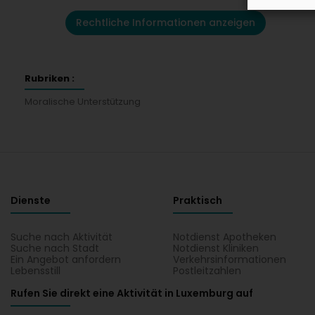
Rechtliche Informationen anzeigen
Rubriken :
Moralische Unterstützung
Dienste
Praktisch
Suche nach Aktivität
Notdienst Apotheken
Suche nach Stadt
Notdienst Kliniken
Ein Angebot anfordern
Verkehrsinformationen
Lebensstill
Postleitzahlen
Rufen Sie direkt eine Aktivität in Luxemburg auf