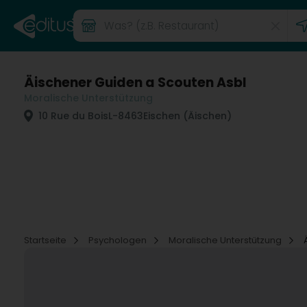
Äischener Guiden a Scouten Asbl
Moralische Unterstützung
10 Rue du Bois
L-8463
Eischen (Äischen)
Startseite
Psychologen
Moralische Unterstützung