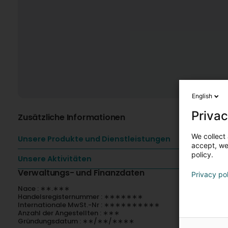
English
Privac
Zusätzliche Informationen
We collect 
Unsere Produkte und Dienstleistungen
accept, we'
policy.
Unsere Aktivitäten
Verwaltungs- und Finanzdaten
Privacy po
Nace : ∗∗.∗∗∗
Handelsregisternummer : ∗∗∗∗∗∗∗
Internationale MwSt.-Nr : ∗∗∗∗∗∗∗∗∗∗
Anzahl der Angestellten : ∗∗∗
Gründungsdatum : ∗∗/∗∗/∗∗∗∗