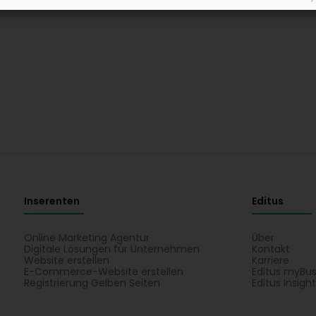
Inserenten
Editus
Online Marketing Agentur
Über
Digitale Lösungen für Unternehmen
Kontakt
Website erstellen
Karriere
E-Commerce-Website erstellen
Editus myBus
Registrierung Gelben Seiten
Editus Insigh