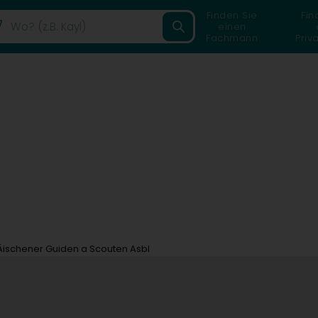
Finden Sie
Fin
einen
Fachmann
Priv
Äischener Guiden a Scouten Asbl