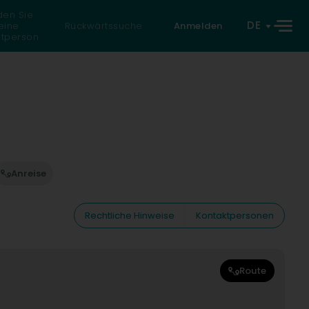
den Sie
DE
eine
Rückwärtssuche
Anmelden
atperson
Anreise
Rechtliche Hinweise
Kontaktpersonen
Route