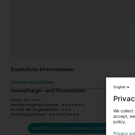
Zusätzliche Informationen
Unsere Aktivitäten
English
Verwaltungs- und Finanzdaten
Privac
Nace : ∗∗.∗∗∗
Handelsregisternummer : ∗∗∗∗∗∗∗
Anzahl der Angestellten : ∗∗∗
We collect 
Gründungsdatum : ∗∗/∗∗/∗∗∗∗
accept, we'
policy.
Rechtliche Informationen anzeigen
Privacy po