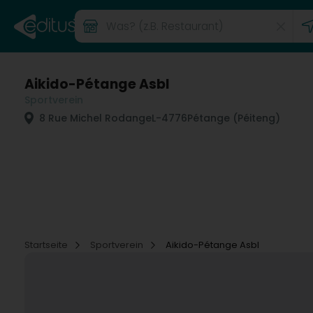
Aikido-Pétange Asbl
Sportverein
8 Rue Michel Rodange
L-4776
Pétange (Péiteng)
Startseite
Sportverein
Aikido-Pétange Asbl