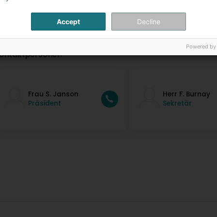
Accept
Decline
Powered by
ontaktpersonen
Frau S. Janson
Herr F. Burnay
Präsident
Sekretär