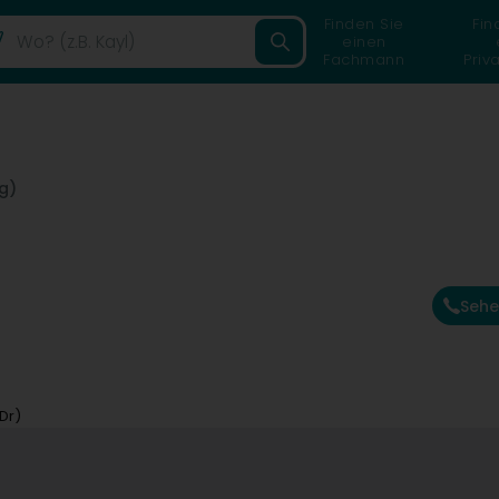
Finden Sie
Fin
einen
Fachmann
Priv
g)
Sehe
Dr)