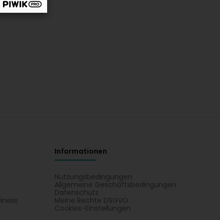
Informationen
Nutzungsbedingungen
Allgemeine Geschäftsbedingungen
Datenschutz
iness
Meine Rechte DSGVO
t
Cookies-Einstellungen