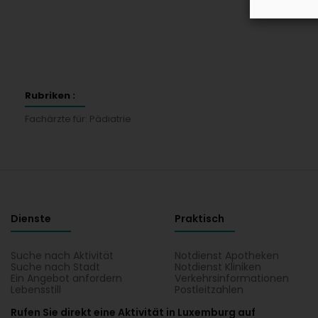
Rubriken :
Fachärzte für: Pädiatrie
Dienste
Praktisch
Suche nach Aktivität
Notdienst Apotheken
Suche nach Stadt
Notdienst Kliniken
Ein Angebot anfordern
Verkehrsinformationen
Lebensstill
Postleitzahlen
Rufen Sie direkt eine Aktivität in Luxemburg auf