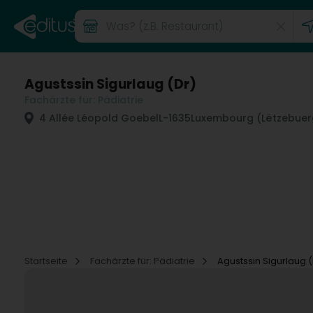
Agustssin Sigurlaug (Dr)
Fachärzte für: Pädiatrie
4 Allée Léopold Goebel
L-1635
Luxembourg (Lëtzebuer
Startseite
Fachärzte für: Pädiatrie
Agustssin Sigurlaug (