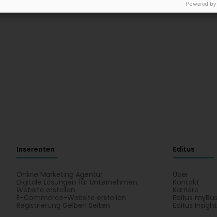
Powered by
Inserenten
Editus
Online Marketing Agentur
Über
Digitale Lösungen für Unternehmen
Kontakt
Website erstellen
Karriere
E-Commerce-Website erstellen
Editus myBus
Registrierung Gelben Seiten
Editus Insigh