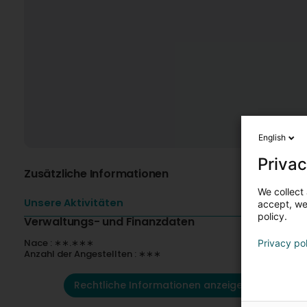
English
Privac
Zusätzliche Informationen
We collect 
Unsere Aktivitäten
accept, we'
policy.
Verwaltungs- und Finanzdaten
Nace : ∗∗.∗∗∗
Privacy po
Anzahl der Angestellten : ∗∗∗
Rechtliche Informationen anzeigen