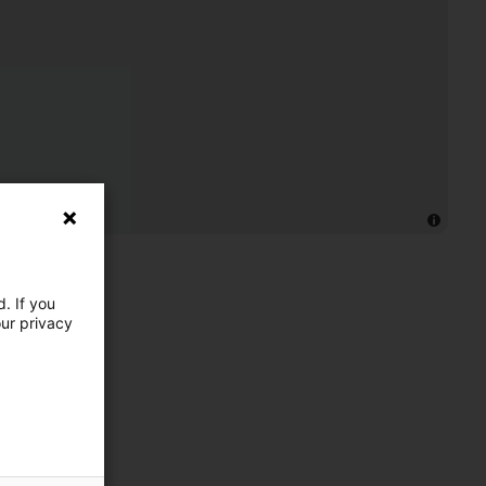
. If you
our privacy