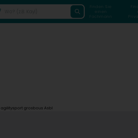
Finden Sie
Fin
einen
Fachmann
Priv
agilitysport grosbous Asbl