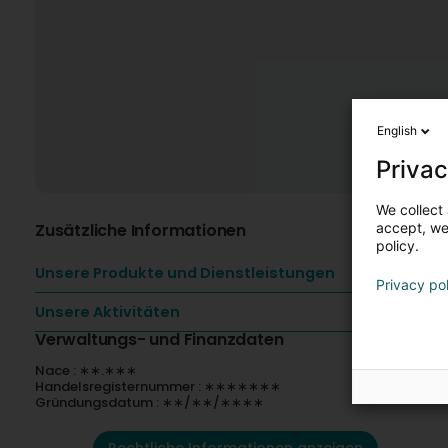
English
Privac
We collect 
Zusätzliche Informationen
accept, we'
policy.
Unsere Produkte und Dienstleistungen
Privacy po
Unsere Aktivitäten
Verwaltungs- und Finanzdaten
Nace : ∗∗.∗∗∗
Handelsregisternummer : ∗∗∗∗∗∗∗
Gründungsdatum : ∗∗/∗∗/∗∗∗∗