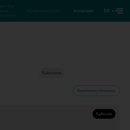
den Sie
DE
eine
Rückwärtssuche
Anmelden
atperson
Anreise
Rechtliche Hinweise
Route