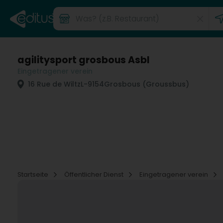
agilitysport grosbous Asbl
Eingetragener verein
16 Rue de Wiltz
L-9154
Grosbous (Groussbus)
Startseite
Öffentlicher Dienst
Eingetragener verein