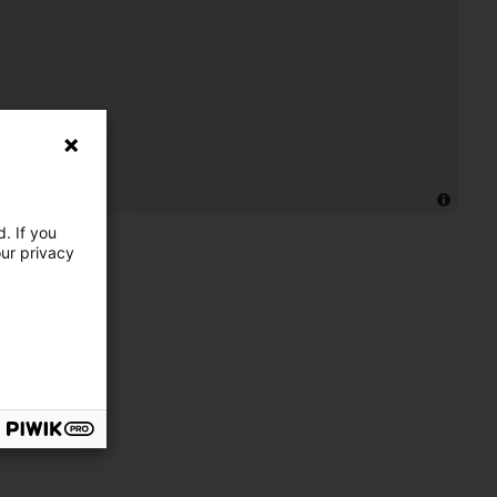
. If you
our privacy