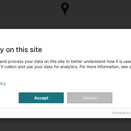
y on this site
and process your data on this site to better understand how it is used
ll collect and use your data for analytics. For more information, see 
licy
Accept
Decline
Powered by