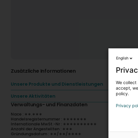
English
Privac
Zusätzliche Informationen
We collect 
Unsere Produkte und Dienstleistungen
accept, we'
policy.
Unsere Aktivitäten
Verwaltungs- und Finanzdaten
Privacy po
Nace : ∗∗.∗∗∗
Handelsregisternummer : ∗∗∗∗∗∗∗
Internationale MwSt.-Nr : ∗∗∗∗∗∗∗∗∗∗
Anzahl der Angestellten : ∗∗∗
Gründungsdatum : ∗∗/∗∗/∗∗∗∗