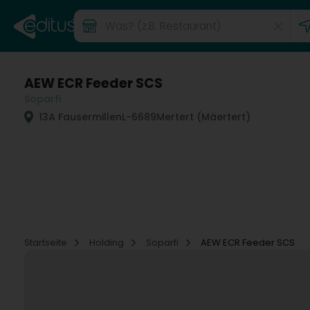
AEW ECR Feeder SCS
Soparfi
13A Fausermillen
L-6689
Mertert (Mäertert)
Startseite
Holding
Soparfi
AEW ECR Feeder SCS