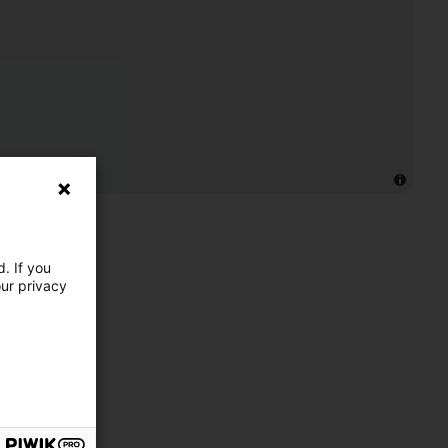
. If you
our privacy