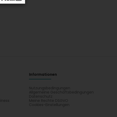
Informationen
Nutzungsbedingungen
Allgemeine Geschäftsbedingungen
Datenschutz
iness
Meine Rechte DSGVO
t
Cookies-Einstellungen