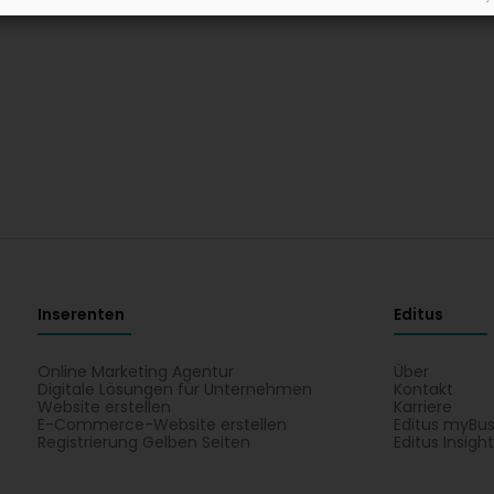
Inserenten
Editus
Online Marketing Agentur
Über
Digitale Lösungen für Unternehmen
Kontakt
Website erstellen
Karriere
E-Commerce-Website erstellen
Editus myBus
Registrierung Gelben Seiten
Editus Insigh