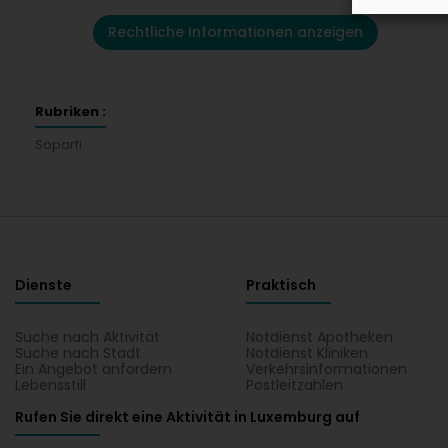
Rechtliche Informationen anzeigen
Rubriken :
Soparfi
Dienste
Praktisch
Suche nach Aktivität
Notdienst Apotheken
Suche nach Stadt
Notdienst Kliniken
Ein Angebot anfordern
Verkehrsinformationen
Lebensstill
Postleitzahlen
Rufen Sie direkt eine Aktivität in Luxemburg auf