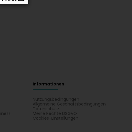
Informationen
Nutzungsbedingungen
Allgemeine Geschäftsbedingungen
Datenschutz
iness
Meine Rechte DSGVO
t
Cookies-Einstellungen