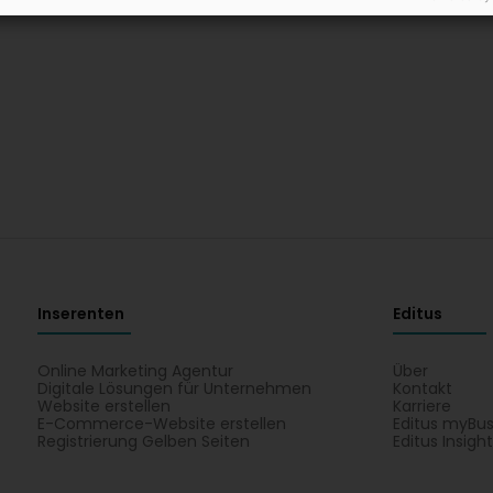
Inserenten
Editus
Online Marketing Agentur
Über
Digitale Lösungen für Unternehmen
Kontakt
Website erstellen
Karriere
E-Commerce-Website erstellen
Editus myBus
Registrierung Gelben Seiten
Editus Insigh