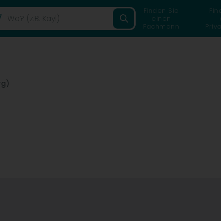
Finden Sie
Fin
einen
Fachmann
Priv
rg)