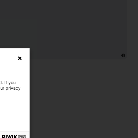
. If you
our privacy