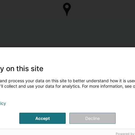
y on this site
and process your data on this site to better understand how it is used
ll collect and use your data for analytics. For more information, see 
licy
Accept
Decline
Powered by