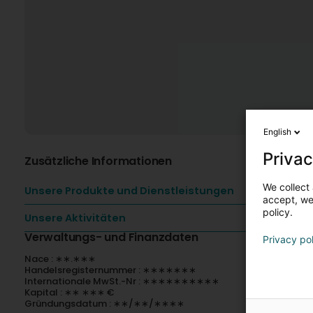
English
Privac
Zusätzliche Informationen
We collect 
Unsere Produkte und Dienstleistungen
accept, we'
policy.
Unsere Aktivitäten
Verwaltungs- und Finanzdaten
Privacy po
Nace : ∗∗.∗∗∗
Handelsregisternummer : ∗∗∗∗∗∗∗
Internationale MwSt.-Nr : ∗∗∗∗∗∗∗∗∗∗
Kapital : ∗∗ ∗∗∗ €
Gründungsdatum : ∗∗/∗∗/∗∗∗∗