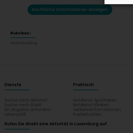
Rechtliche Informationen anzeigen
Rubriken :
Finanzholding
Dienste
Praktisch
Suche nach Aktivität
Notdienst Apotheken
Suche nach Stadt
Notdienst Kliniken
Ein Angebot anfordern
Verkehrsinformationen
Lebensstill
Postleitzahlen
Rufen Sie direkt eine Aktivität in Luxemburg auf