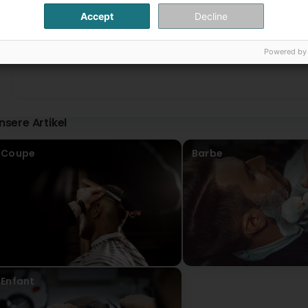
Accept
Decline
1
2
...
(Translated by Google) Best hairdressers! 👏 Ardi and Mario
Powered by
Bhandari Toran
vor 9 Monat(en)
Perfect Thank you
nsere Artikel
Coupe
Barbe
Enfant