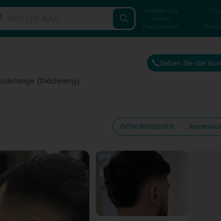
Finden Sie
Fin
einen
Fachmann
Priv
Sehen Sie die N
udelange (Diddeleng)
ÖFFNUNGSZEITEN
Rezensio