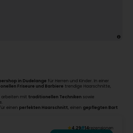
rbershop in Dudelange
für Herren und Kinder. In einer
onellen Friseure und Barbiere
trendige Haarschnitte,
 arbeiten mit
traditionellen Techniken
sowie
s.
für einen
perfekten Haarschnitt
, einen
gepflegten Bart
4,29
14
rezensionen