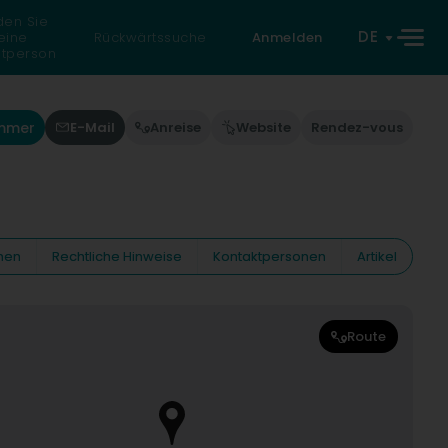
den Sie
DE
eine
Rückwärtssuche
Anmelden
atperson
ummer
E-Mail
Anreise
Website
Rendez-vous
nen
Rechtliche Hinweise
Kontaktpersonen
Artikel
Route