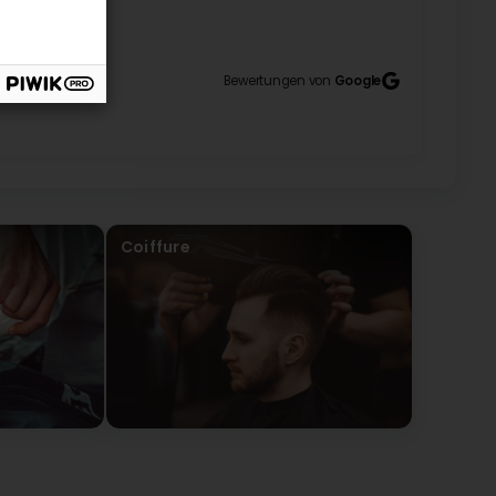
3
 (Original) Meilleur coiffeurs! 👏 Ardi et Mario
Bewertungen von
Google
Coiffure