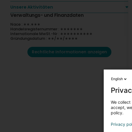
Unsere Aktivitäten
Verwaltungs- und Finanzdaten
Nace : ∗∗.∗∗∗
Handelsregisternummer : ∗∗∗∗∗∗∗
Internationale MwSt.-Nr : ∗∗∗∗∗∗∗∗∗∗
Gründungsdatum : ∗∗/∗∗/∗∗∗∗
Rechtliche Informationen anzeigen
English
Privac
We collect 
accept, we'
policy.
Privacy po