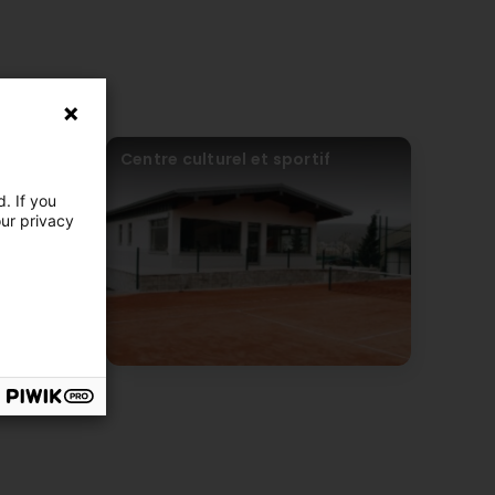
 im Februar 2001 gegründet.
Centre culturel et sportif
 Floss, bezogen um allen Anforderungen eines modernen
. If you
kte aller Art zur Verfügung.
our privacy
rungen, Energieberatungen, Ausstellen von
h großen Wert auf eine umfangreiche, neutrale und
undenwunsch.
n ist unser Hauptziel, ohne aber auf die
s zu verzichten.
nz spielen bei uns eine große Rolle und fließen direkt in die
Vertrauen und versichern Ihnen eine einwandfreie und