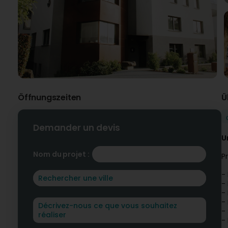
Öffnungszeiten
Ü
Demander un devis
U
Nom du projet :
P
-
-
-
-
-
-