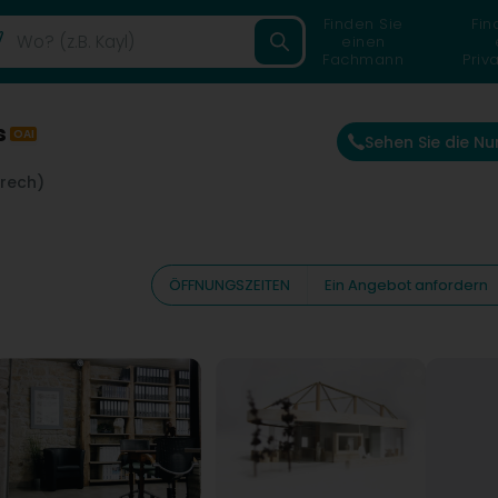
Finden Sie
Fin
einen
Fachmann
Priv
s
OAI
Sehen Sie die N
krech)
ÖFFNUNGSZEITEN
Ein Angebot anfordern