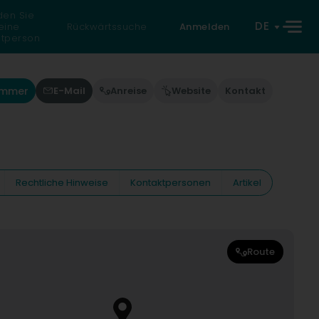
den Sie
DE
eine
Rückwärtssuche
Anmelden
atperson
ummer
E-Mail
Anreise
Website
Kontakt
Rechtliche Hinweise
Kontaktpersonen
Artikel
Route