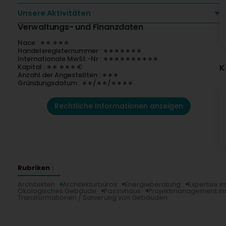
Unsere Aktivitäten
Verwaltungs- und Finanzdaten
Nace : ∗∗.∗∗∗
Handelsregisternummer : ∗∗∗∗∗∗∗
Internationale MwSt.-Nr : ∗∗∗∗∗∗∗∗∗∗
K
Kapital : ∗∗ ∗∗∗ €
Anzahl der Angestellten : ∗∗∗
Gründungsdatum : ∗∗/∗∗/∗∗∗∗
Rechtliche Informationen anzeigen
Rubriken :
Architekten
Architekturbüros
Energieberatung
Expertise i
Ökologisches Gebäude
Passivhaus
Projektmanagement im B
Transformationen / Sanierung von Gebäuden