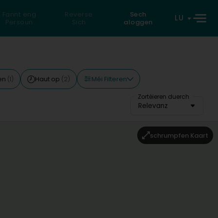
Fannt eng
Reverse
Sech
LU
Persoun
Sich
aloggen
Méi Filteren
len
Haut op
(1)
(2)
Zortéieren duerch
Relevanz
schrumpfen Kaart