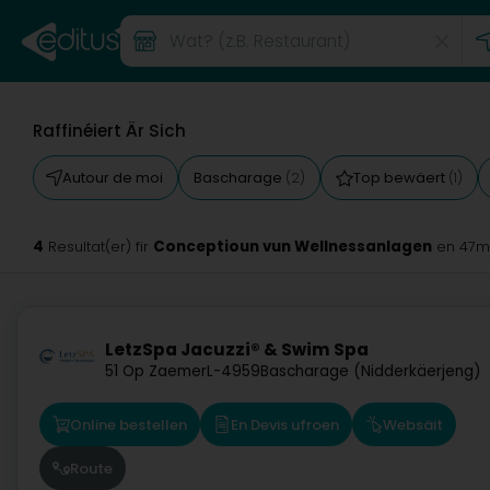
Raffinéiert Är Sich
Autour de moi
Bascharage
Top bewäert
(2)
(1)
4
Conceptioun vun Wellnessanlagen
Resultat(er) fir
en 47m
LetzSpa Jacuzzi® & Swim Spa
51 Op Zaemer
L-4959
Bascharage (Nidderkäerjeng)
Online bestellen
En Devis ufroen
Websäit
Route