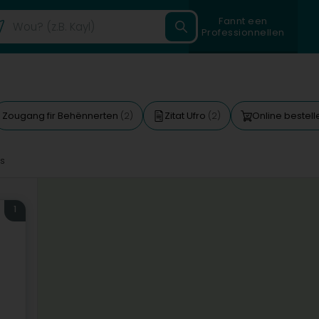
Fannt een
Professionnellen
Zougang fir Behënnerten
Zitat Ufro
Online bestel
(2)
(2)
s
1