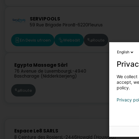
SERVIPOOLS
59 Rue Brigade Piron
B-6220
Fleurus
En Devis ufroen
Websäit
Route
English
Privac
Egypta Massage Sàrl
76 Avenue de Luxembourg
L-4940
Bascharage (Nidderkäerjeng)
We collect 
accept, we'
policy.
Route
Privacy po
Espace Le8 SARLS
8 Ceinture des Rosiers
L-2446
Howald (Houwald)