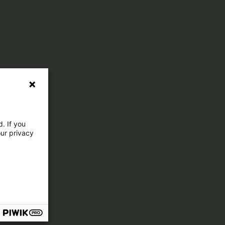
. If you
our privacy