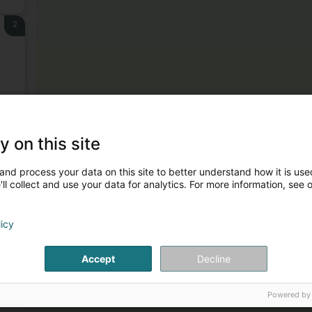
2
3
y on this site
and process your data on this site to better understand how it is used
ll collect and use your data for analytics. For more information, see 
licy
Accept
Decline
4
Powered by