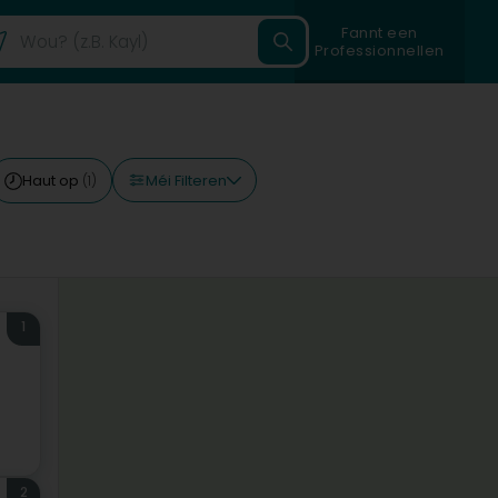
Fannt een
Professionnellen
Méi Filteren
Haut op
(1)
1
2