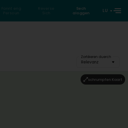
Fannt eng
Reverse
Sech
LU
Persoun
Sich
aloggen
Zortéieren duerch
Relevanz
schrumpfen Kaart