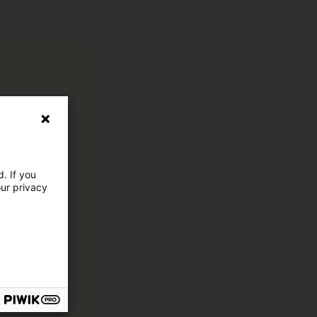
. If you
our privacy