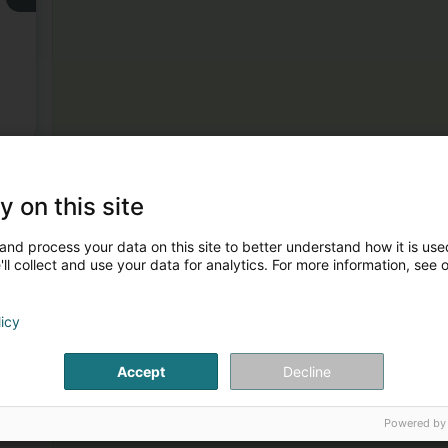
y on this site
and process your data on this site to better understand how it is used
ll collect and use your data for analytics. For more information, see 
licy
Accept
Decline
Powered by