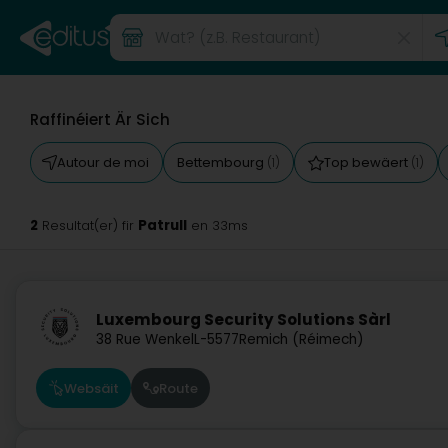
Raffinéiert Är Sich
Autour de moi
Bettembourg
Top bewäert
(1)
(1)
2
Patrull
Resultat(er) fir
en 33ms
Luxembourg Security Solutions Sàrl
38 Rue Wenkel
L-5577
Remich (Réimech)
Websäit
Route