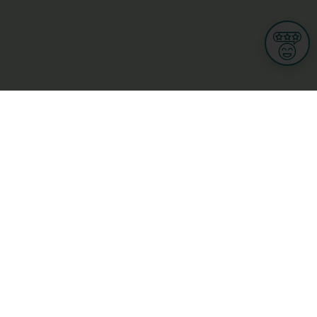
Informationen
Nutzungsbedingungen
Allgemeine Geschäftsbedingungen
Datenschutz
iness
Meine Rechte DSGVO
t
Cookies-Einstellungen
ionnellen
Garage, transport an mobilitéit
Handel
sondheet
Privatsecteur
Schéinheet, Sport a Wellness