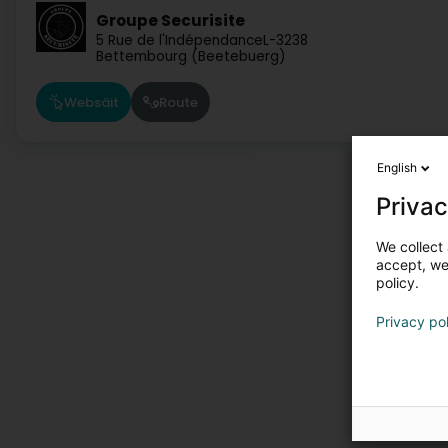
Groupe Securisite
5 Rue de l'Indépendance
L-3238
Bettembourg (Beetebuerg)
Websäit
Route
English
Privac
We collect 
accept, we'
policy.
Privacy po