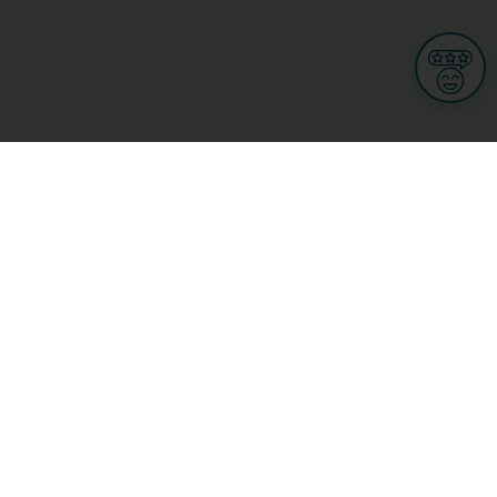
Informationen
Nutzungsbedingungen
Allgemeine Geschäftsbedingungen
Datenschutz
iness
Meine Rechte DSGVO
t
Cookies-Einstellungen
ionnellen
Garage, transport an mobilitéit
Handel
sondheet
Privatsecteur
Schéinheet, Sport a Wellness