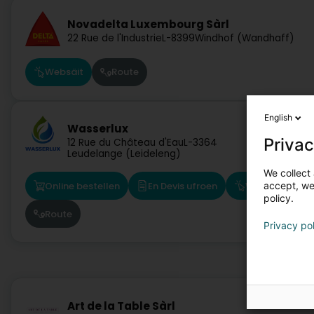
Novadelta Luxembourg Sàrl
22 Rue de l'Industrie
L-8399
Windhof (Wandhaff)
Websäit
Route
English
Wasserlux
Privac
12 Rue du Château d'Eau
L-3364
Leudelange (Leideleng)
We collect 
accept, we'
Online bestellen
En Devis ufroen
Websäit
policy.
Route
Privacy po
Art de la Table Sàrl