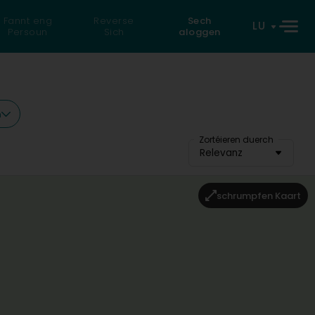
Fannt eng
Reverse
Sech
LU
Persoun
Sich
aloggen
n
Zortéieren duerch
Relevanz
schrumpfen Kaart