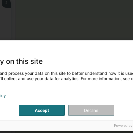
2
3
y on this site
and process your data on this site to better understand how it is used
ll collect and use your data for analytics. For more information, see 
licy
Accept
Decline
4
Powered by