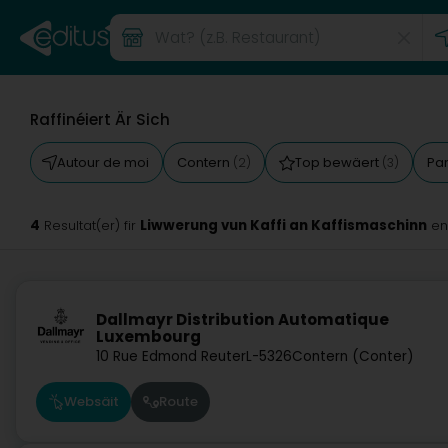
Raffinéiert Är Sich
Autour de moi
Contern
Top bewäert
Pa
(2)
(3)
4
Liwwerung vun Kaffi an Kaffismaschinn
Resultat(er) fir
en
Dallmayr Distribution Automatique
Luxembourg
10 Rue Edmond Reuter
L-5326
Contern (Conter)
Websäit
Route