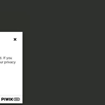
. If you
our privacy