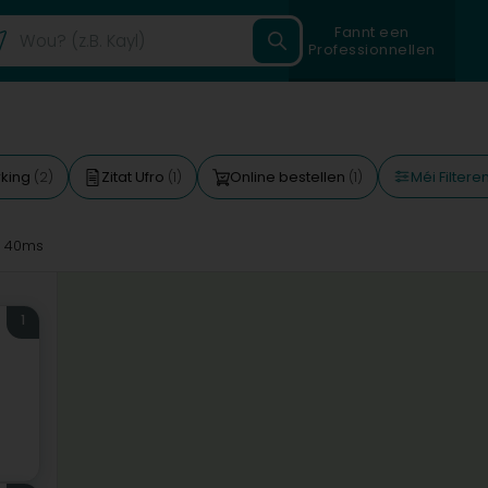
Fannt een
Professionnellen
Méi Filtere
rking
Zitat Ufro
Online bestellen
(2)
(1)
(1)
 40ms
1