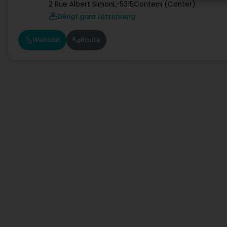
2 Rue Albert Simon
L-5315
Contern (Conter)
Déngt ganz Lëtzebuerg
Websäit
Route