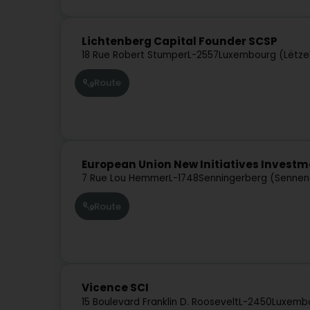
Lichtenberg Capital Founder SCSP
18 Rue Robert Stumper
L-2557
Luxembourg (Lëtze
Route
European Union New Initiatives Invest
7 Rue Lou Hemmer
L-1748
Senningerberg (Sennen
Route
Vicence SCI
15 Boulevard Franklin D. Roosevelt
L-2450
Luxembo