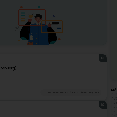
61
tzebuerg)
Mé
Investeieren an Finanzéierungen
Inv
Inv
Inv
62
Inv
Inv
Inv