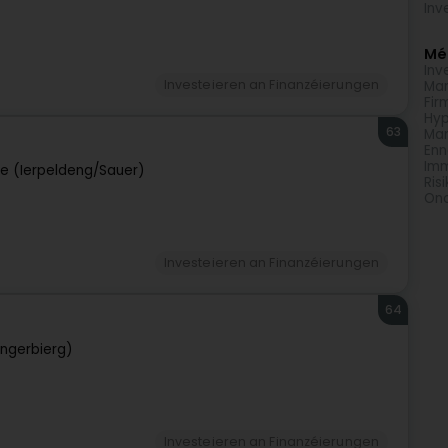
Inv
Méi
Inv
Investeieren an Finanzéierungen
Man
Fir
Hyp
63
Ma
Enn
Im
e (Ierpeldeng/Sauer)
Ri
Ono
Investeieren an Finanzéierungen
64
ngerbierg)
Investeieren an Finanzéierungen