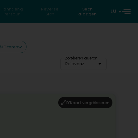
Fannt eng
Reverse
Sech
LU
Persoun
Sich
aloggen
i Filteren
Zortéieren duerch
Relevanz
D'Kaart vergréisseren