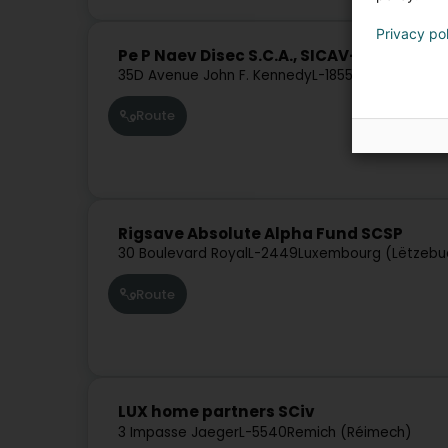
Privacy po
Pe P Naev Disec S.C.A., SICAV-RAIF SICAV
35D Avenue John F. Kennedy
L-1855
Luxembourg (
Route
Rigsave Absolute Alpha Fund SCSP
30 Boulevard Royal
L-2449
Luxembourg (Lëtzebu
Route
LUX home partners SCiv
3 Impasse Jaeger
L-5540
Remich (Réimech)