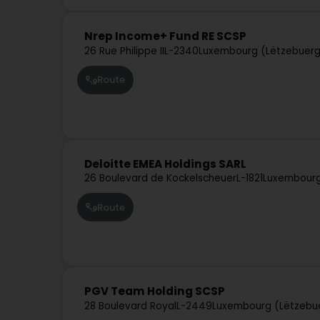
Nrep Income+ Fund RE SCSP
26 Rue Philippe II
L-2340
Luxembourg (Lëtzebuer
Route
Deloitte EMEA Holdings SARL
26 Boulevard de Kockelscheuer
L-1821
Luxembourg
Route
PGV Team Holding SCSP
28 Boulevard Royal
L-2449
Luxembourg (Lëtzebu