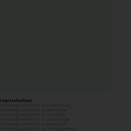
i Uertschaften
estmentgesellschaft zu Luxembourg
estmentgesellschaft zu Bertrange
estmentgesellschaft zu Capellen
estmentgesellschaft zu Leudelange
estmentgesellschaft zu Munsbach
estmentgesellschaft zu Senningerberg