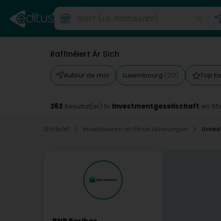
Raffinéiert Är Sich
Autour de moi
Luxembourg
Top b
(201)
262
Investmentgesellschaft
Resultat(er) fir
en 65
Startsäit
Investeieren an Finanzéierungen
Inves