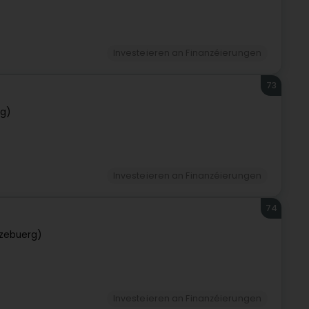
Investeieren an Finanzéierungen
73
rg)
Investeieren an Finanzéierungen
74
zebuerg)
Investeieren an Finanzéierungen