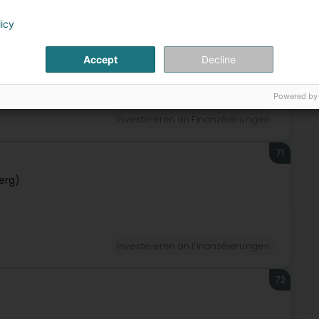
licy
70
Lëtzebuerg)
Accept
Decline
Powered by
Investeieren an Finanzéierungen
71
erg)
Investeieren an Finanzéierungen
72