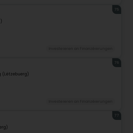
75
g)
Investeieren an Finanzéierungen
76
 (Lëtzebuerg)
Investeieren an Finanzéierungen
77
erg)