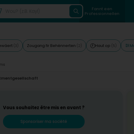
Fannt een
Professionnellen
Mé
ewäert
Zougang fir Behënnerten
Haut op
(3)
(2)
(5)
ms
tmentgesellschaft
Vous souhaitez être mis en avant ?
Sponsoriser ma société