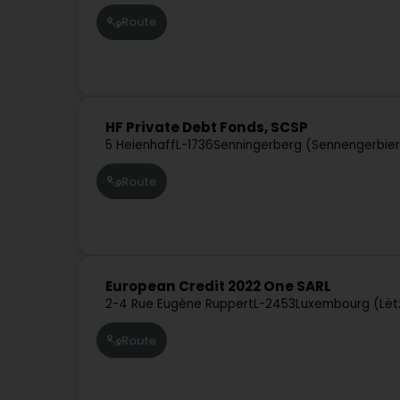
Route
HF Private Debt Fonds, SCSP
5 Heienhaff
L-1736
Senningerberg (Sennengerbie
Route
European Credit 2022 One SARL
2-4 Rue Eugène Ruppert
L-2453
Luxembourg (Lët
Route