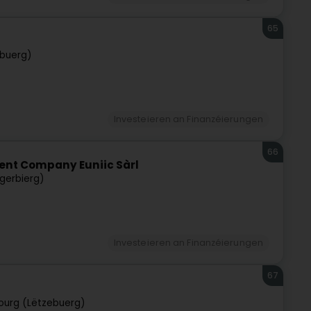
65
buerg)
Investeieren an Finanzéierungen
66
ment Company Euniic Sàrl
gerbierg)
Investeieren an Finanzéierungen
67
urg (Lëtzebuerg)