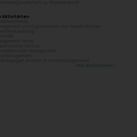
estmentgesellschaft zu Weiswampach
 Aktivitéiten
estmentfonds
agement und Organisatioun vun Gesellschaften
menfinanzéierung
othéik
nagement Firma
erstëtzung-Service
mobilienfonds-Management
sikomanagement
fhängegen Direkter fir Fondsmanagement
Méi Aktivitéiten