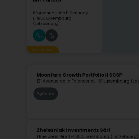
BNP Paribas
60 Avenue John F. Kennedy
L-1855
Luxembourg
(Lëtzebuerg)
Gesponsert
Moonfare Growth Portfolio II SCSP
121 Avenue de la Faïencerie
L-1511
Luxembourg (Lë
Route
Zhelezniak Investments Sàrl
1 Rue Jean Piret
L-2350
Luxembourg (Lëtzebuerg)