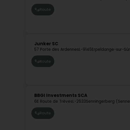
Route
Junker SC
57 Porte des Ardennes
L-9145
Erpeldange-sur-Sûr
Route
BBGI Investments SCA
6E Route de Trèves
L-2633
Senningerberg (Senne
Route