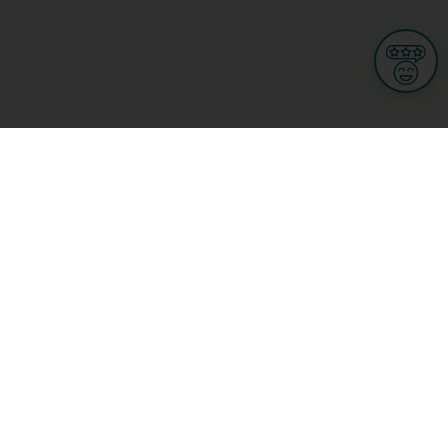
Informationen
Nutzungsbedingungen
Allgemeine Geschäftsbedingungen
Datenschutz
iness
Meine Rechte DSGVO
t
Cookies-Einstellungen
ionnellen
Garage, transport an mobilitéit
Handel
sondheet
Privatsecteur
Schéinheet, Sport a Wellness