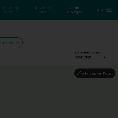
Fannt eng
Reverse
Sech
LU
Persoun
Sich
aloggen
i Filteren
Zortéieren duerch
Relevanz
schrumpfen Kaart