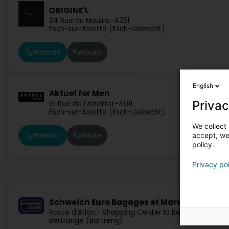
ORIGINE'L
24 Rue du Moulin
L-4251
Esch-sur-Alzette (Esch-Uelzecht)
Websäit
Route
English
Aktuel for Men
Privac
61 Rue de l'Alzette
L-4011
Esch-sur-Alzette (Esch-Uelzecht)
We collect 
Websäit
Route
accept, we'
policy.
Privacy po
Schweich Euro Bagages et Maroquinerie
Route d'Arlon - Shopping Center la Belle Etoile
L-80
Bertrange (Bartreng)