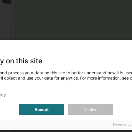
3
y on this site
and process your data on this site to better understand how it is used
ll collect and use your data for analytics. For more information, see 
licy
4
Accept
Decline
50
Powered by