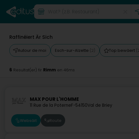
Raffinéiert Är Sich
Autour de moi
Esch-sur-Alzette
Top bewäert
(2)
(
6
Rimm
Resultat(er) fir
en 46ms
MAX POUR L'HOMME
11 Rue de la Poterne
F-54150
Val de Briey
Websäit
Route