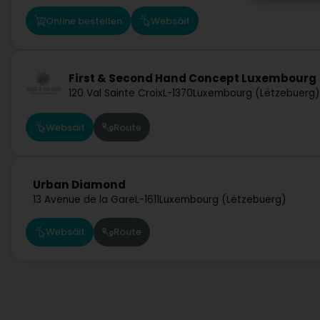
Online bestellen
Websäit
First & Second Hand Concept Luxembourg
120 Val Sainte Croix
L-1370
Luxembourg (Lëtzebuerg)
Websäit
Route
Urban Diamond
13 Avenue de la Gare
L-1611
Luxembourg (Lëtzebuerg)
Websäit
Route