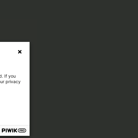
. If you
our privacy