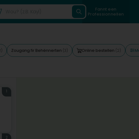
Fannt een
Professionnellen
Mé
Zougang fir Behënnerten
Online bestellen
2)
(3)
(2)
1
2