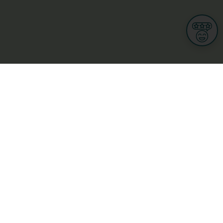
Informationen
Nutzungsbedingungen
Allgemeine Geschäftsbedingungen
Datenschutz
iness
Meine Rechte DSGVO
t
Cookies-Einstellungen
ionnellen
Garage, transport an mobilitéit
Handel
sondheet
Privatsecteur
Schéinheet, Sport a Wellness