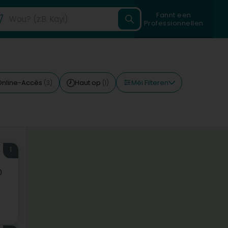
Fannt een
Professionnellen
Méi Filteren
Online-Accès
Haut op
(3)
(1)
1
0