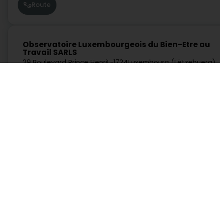
Route
Observatoire Luxembourgeois du Bien-Etre au
Travail SARLS
29 Boulevard Prince Henri
L-1724
Luxembourg (Lëtzebuerg)
Route
Dienste
Praktisch
Suche nach Aktivität
Notdienst Apotheken
Suche nach Stadt
Notdienst Kliniken
Ein Angebot anfordern
Verkehrsinformationen
Postleitzahlen
Hutt direkt Zougang op eng Aktivitéit a Lëtzebuerg
Administratioun an aaner Déngschtleeschtungen a Servicer
Hotel, Restaurant, Wiertschaft
Industrie
Kommunikatioun