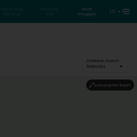
Fannt eng
Reverse
Sech
LU
Persoun
Sich
aloggen
Zortéieren duerch
Relevanz
schrumpfen Kaart