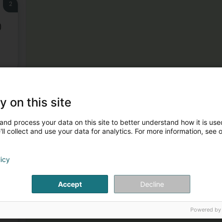
2
)
3
y on this site
)
and process your data on this site to better understand how it is used
ll collect and use your data for analytics. For more information, see 
licy
4
Accept
Decline
Powered by