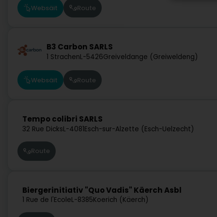
Websäit
Route
B3 Carbon SARLS
1 Strachen
L-5426
Greiveldange (Greiweldeng)
Websäit
Route
Tempo colibri SARLS
32 Rue Dicks
L-4081
Esch-sur-Alzette (Esch-Uelzecht)
Route
Biergerinitiativ "Quo Vadis" Käerch Asbl
1 Rue de l'Ecole
L-8385
Koerich (Käerch)