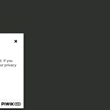
. If you
our privacy