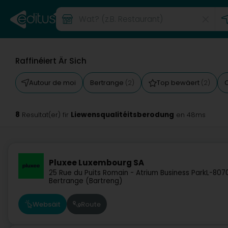
Raffinéiert Är Sich
Autour de moi
Bertrange
Top bewäert
(2)
(2)
8
Liewensqualitéitsberodung
Resultat(er) fir
en 48ms
Pluxee Luxembourg SA
25 Rue du Puits Romain - Atrium Business Park
L-807
Bertrange (Bartreng)
Websäit
Route