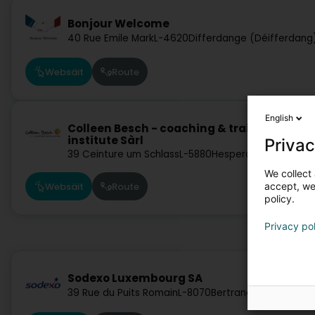
Bonjour Welcome
40 Rue Emile Mark
L-4620
Differdange (Déifferdang
Websäit
Route
English
Colleen Besch - coaching & training
institute Sàrl
Privac
39 Ceinture um Schlass
L-5880
Hesperange (Hesper
We collect 
accept, we'
Websäit
Route
policy.
Privacy po
Sodexo Luxembourg SA
39 Rue du Puits Romain
L-8070
Bertrange (Bartreng)