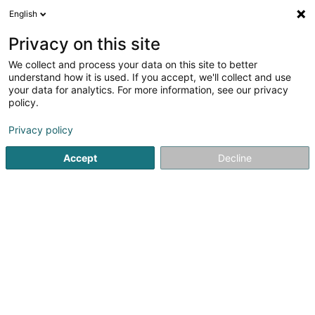
English
LU
Privacy on this site
We collect and process your data on this site to better
Raffinéiert Är Sich
understand how it is used. If you accept, we'll collect and use
your data for analytics. For more information, see our privacy
Autour de moi
Luxembourg
Top bewäert
(14)
(36)
policy.
47
Biosupermarché
Resultat(er) fir
en 89ms
Privacy policy
Startsäit
Bio-Liewensmëttel
Biosupermarché
Accept
Decline
41
Monop'Pasteur
8 Avenue Pasteur
L-2310
Luxembourg (Lëtzebuerg)
Votre supermarché Monoprix est un magasin de
commerce de détail proposant : - De l'alimentation, -
Produits Bio - Textile femme,enfant et bébé - Parfumerie
- Maquillage - Décoration - Bricolage -...