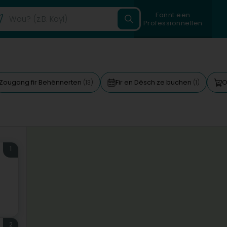
Fannt een
Professionnellen
Zougang fir Behënnerten
Fir en Dësch ze buchen
O
(13)
(1)
1
2