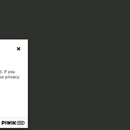
. If you
our privacy