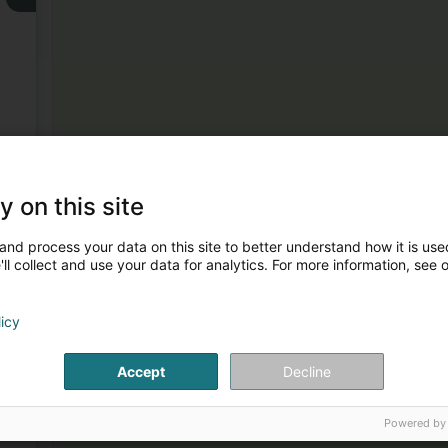
3
y on this site
and process your data on this site to better understand how it is used
ll collect and use your data for analytics. For more information, see 
licy
Accept
Decline
4
Powered by