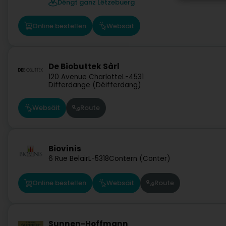
Déngt ganz Lëtzebuerg
Online bestellen
Websäit
De Biobuttek Sàrl
120 Avenue Charlotte
L-4531
Differdange (Déifferdang)
Websäit
Route
Biovinis
6 Rue Belair
L-5318
Contern (Conter)
Online bestellen
Websäit
Route
Sunnen-Hoffmann