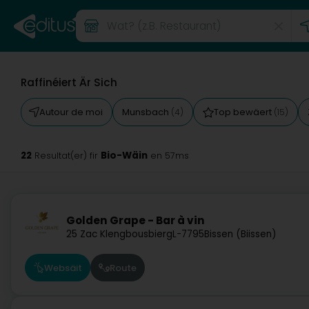
Raffinéiert Är Sich
Autour de moi
Munsbach
Top bewäert
(4)
(15)
22
Bio-Wäin
Resultat(er) fir
en 57ms
Golden Grape - Bar à vin
25 Zac Klengbousbierg
L-7795
Bissen (Biissen)
Websäit
Route