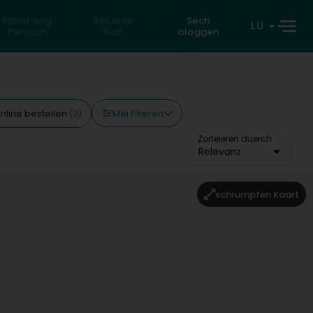
Fannt eng
Reverse
Sech
LU
Persoun
Sich
aloggen
Méi Filteren
nline bestellen
(2)
Zortéieren duerch
Relevanz
schrumpfen Kaart