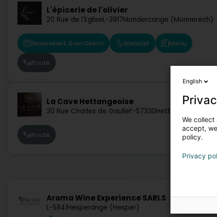
L'épicerie de l'olivier
20 Rue de l'Eglise
L-3917
Mondercange (Monnerech)
Reservéiert Ären Dësch
Websäit
Menu
Route
English
Privac
La Cave Hettangeoise
30 Rue Charles de Gaulle
F-57330
Hettange-Grande
We collect 
accept, we'
Route
policy.
Privacy po
Aroma Wine Experience SARLS
L-5841
Hesperange (Hesper)