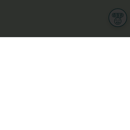
Informationen
Nutzungsbedingungen
Allgemeine Geschäftsbedingungen
Datenschutz
iness
Meine Rechte DSGVO
t
Cookies-Einstellungen
ionnellen
Garage, transport an mobilitéit
Handel
sondheet
Privatsecteur
Schéinheet, Sport a Wellness