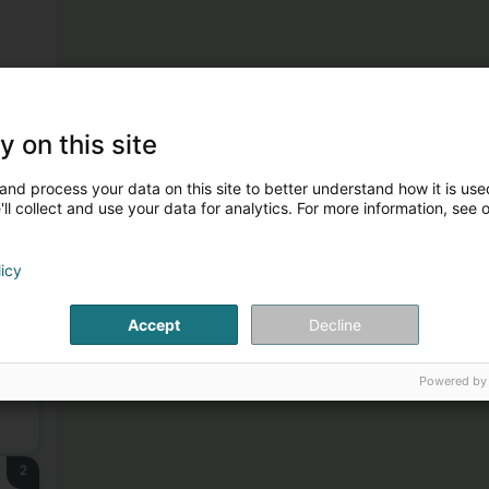
y on this site
and process your data on this site to better understand how it is used
ll collect and use your data for analytics. For more information, see 
licy
1
Accept
Decline
Powered by
2