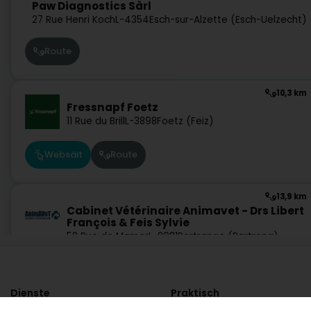
Paw Diagnostics Sàrl
27 Rue Henri Koch
L-4354
Esch-sur-Alzette (Esch-Uelzecht)
Route
10,3 km
Fressnapf Foetz
11 Rue du Brill
L-3898
Foetz (Feiz)
Websäit
Route
13,9 km
Cabinet Vétérinaire Animavet - Drs Libert
François & Feis Sylvie
58 Rue de Mamer
L-8081
Bertrange (Bartreng)
Websäit
Route
Dienste
Praktisch
13,6 km