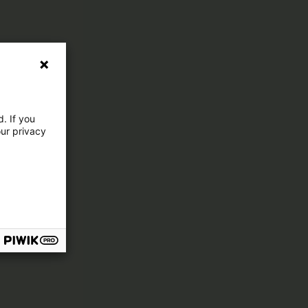
. If you
our privacy