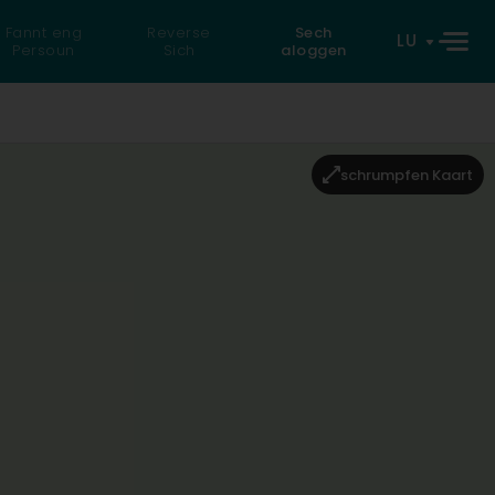
Fannt eng
Reverse
Sech
LU
Persoun
Sich
aloggen
schrumpfen Kaart