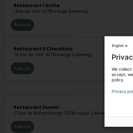
Restaurant l'Arche
1 Rue de Turi
L-3378
Livange (Léiweng)
Route
English
Restaurant Il Cherubino
7B Rue de Turi
L-3378
Livange (Léiweng)
Privac
Route
We collect 
accept, we'
policy.
Privacy po
Restaurant Duomi
17 Rue de Bettembourg
L-3378
Livange (Léiweng)
Route