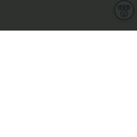
Informationen
Nutzungsbedingungen
Allgemeine Geschäftsbedingungen
Datenschutz
iness
Meine Rechte DSGVO
t
Cookies-Einstellungen
ionnellen
Garage, transport an mobilitéit
Handel
sondheet
Privatsecteur
Schéinheet, Sport a Wellness
ge
L-3670 Kayl