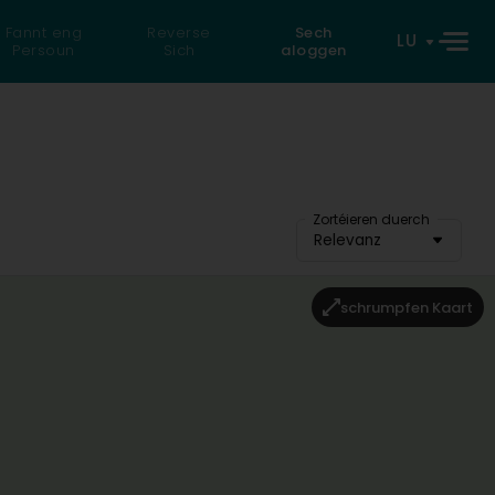
Fannt eng
Reverse
Sech
LU
Persoun
Sich
aloggen
Zortéieren duerch
Relevanz
schrumpfen Kaart