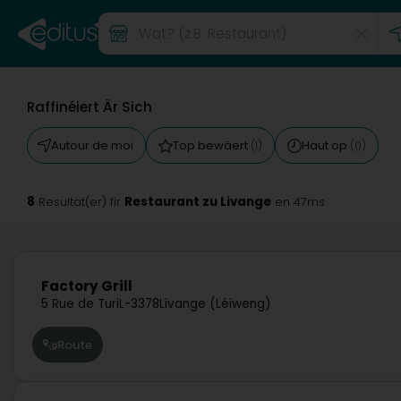
Raffinéiert Är Sich
Autour de moi
Top bewäert
Haut op
(1)
(0)
8
Restaurant zu Livange
Resultat(er) fir
en 47ms
Factory Grill
5 Rue de Turi
L-3378
Livange (Léiweng)
Route