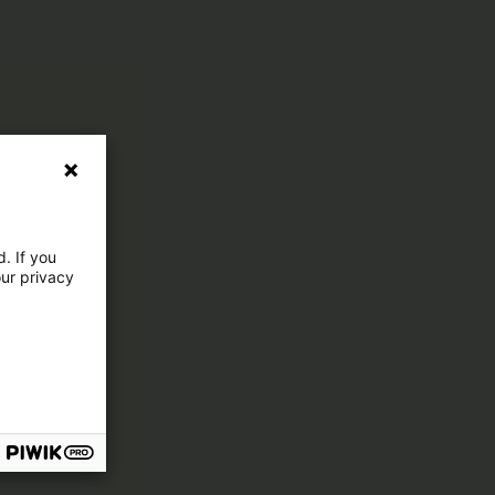
. If you
our privacy