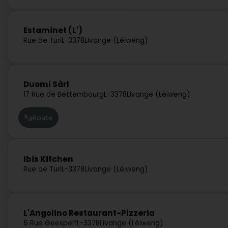
Estaminet (L')
Rue de Turi
L-3378
Livange (Léiweng)
Duomi Sàrl
17 Rue de Bettembourg
L-3378
Livange (Léiweng)
Route
Ibis Kitchen
Rue de Turi
L-3378
Livange (Léiweng)
L'Angolino Restaurant-Pizzeria
6 Rue Geespelt
L-3378
Livange (Léiweng)