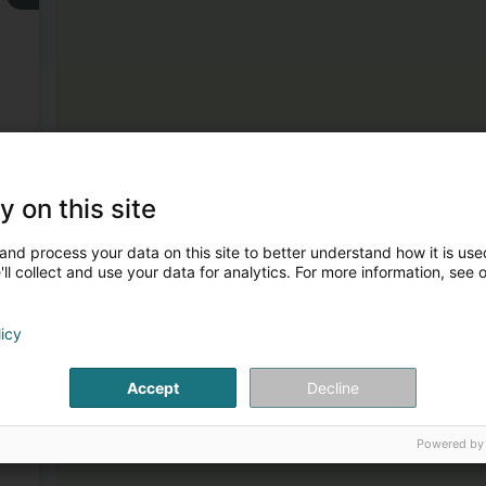
3
y on this site
and process your data on this site to better understand how it is used
ll collect and use your data for analytics. For more information, see 
licy
4
Accept
Decline
Powered by