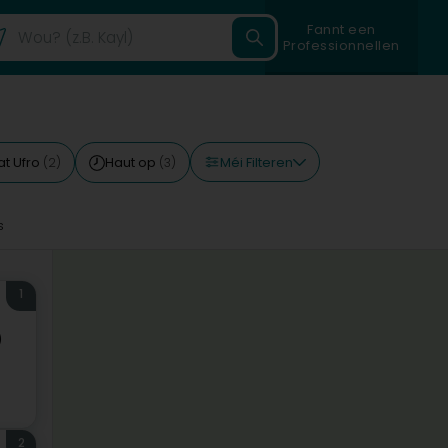
Fannt een
Professionnellen
Méi Filteren
tat Ufro
Haut op
(2)
(3)
s
1
)
2