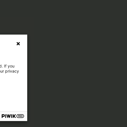
. If you
our privacy