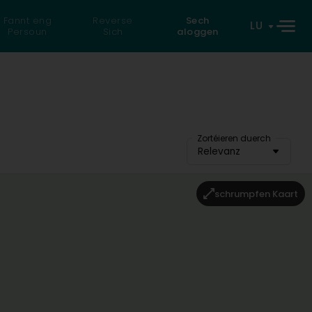
Fannt eng
Reverse
Sech
LU
Persoun
Sich
aloggen
Zortéieren duerch
Relevanz
schrumpfen Kaart