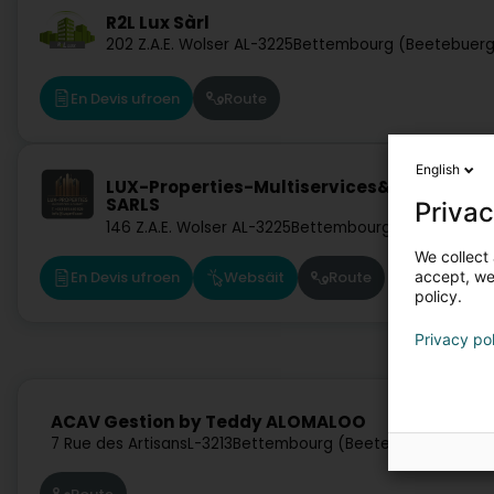
R2L Lux Sàrl
202 Z.A.E. Wolser A
L-3225
Bettembourg (Beetebuer
En Devis ufroen
Route
English
LUX-Properties-Multiservices&facility
SARLS
Privac
146 Z.A.E. Wolser A
L-3225
Bettembourg (Beetebuerg
We collect 
accept, we'
En Devis ufroen
Websäit
Route
policy.
Privacy po
ACAV Gestion by Teddy ALOMALOO
7 Rue des Artisans
L-3213
Bettembourg (Beetebuerg)