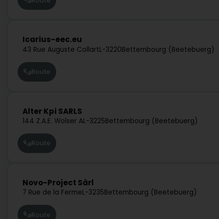
Route
Icarius-eec.eu
43 Rue Auguste Collart
L-3220
Bettembourg (Beetebuerg)
Route
Alter Kpi SARLS
144 Z.A.E. Wolser A
L-3225
Bettembourg (Beetebuerg)
Route
Novo-Project Sàrl
7 Rue de la Ferme
L-3235
Bettembourg (Beetebuerg)
Route