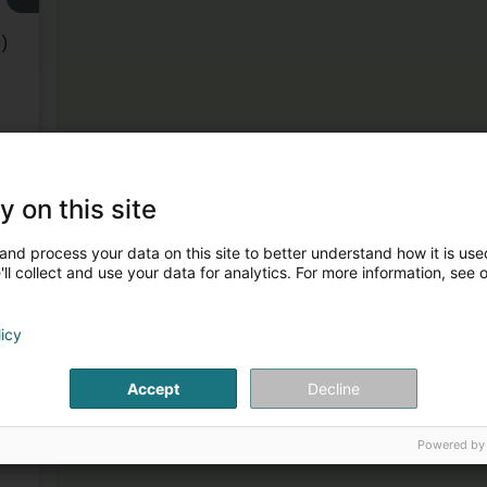
g)
3
y on this site
)
and process your data on this site to better understand how it is used
ll collect and use your data for analytics. For more information, see 
licy
4
Accept
Decline
Powered by