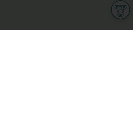
Informationen
Nutzungsbedingungen
Allgemeine Geschäftsbedingungen
Datenschutz
iness
Meine Rechte DSGVO
t
Cookies-Einstellungen
ionnellen
Garage, transport an mobilitéit
Handel
sondheet
Privatsecteur
Schéinheet, Sport a Wellness
ge
L-3670 Kayl