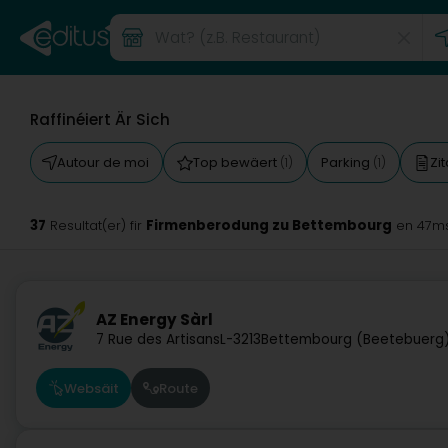
Raffinéiert Är Sich
Autour de moi
Top bewäert
Parking
Zi
(1)
(1)
37
Firmenberodung zu Bettembourg
Resultat(er) fir
en 47m
AZ Energy Sàrl
7 Rue des Artisans
L-3213
Bettembourg (Beetebuerg
Websäit
Route