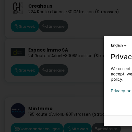
Creahaus
224 Route d'Arlon
L-8010
Strassen (Stroossen)
Site web
Itinéraire
English
Espace Immo SA
Privac
24 Route d'Arlon
L-8008
Strassen (Stroossen)
We collect 
Site web
Itinéraire
accept, we'
policy.
Privacy po
Min Immo
195 Route d'Arlon
L-8011
Strassen (Stroossen)
Commander en ligne
Site web
Itinéraire