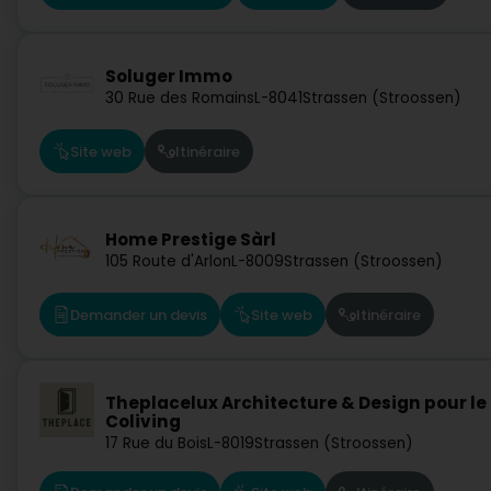
Soluger Immo
30 Rue des Romains
L-8041
Strassen (Stroossen)
Site web
Itinéraire
Home Prestige Sàrl
105 Route d'Arlon
L-8009
Strassen (Stroossen)
Demander un devis
Site web
Itinéraire
Theplacelux Architecture & Design pour le
Coliving
17 Rue du Bois
L-8019
Strassen (Stroossen)