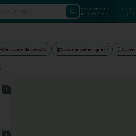
Rechercher un
Reche
professionnel
part
Demande de devis
Commander en ligne
Ouvert 
(3)
(1)
s
1
2