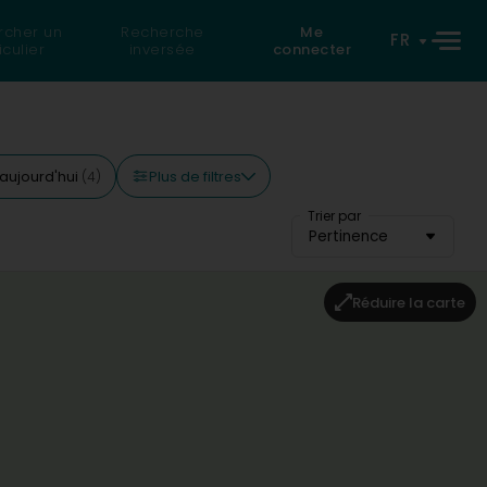
rcher un
Recherche
Me
FR
iculier
inversée
connecter
Plus de filtres
aujourd'hui
(4)
Trier par
Pertinence
Réduire la carte