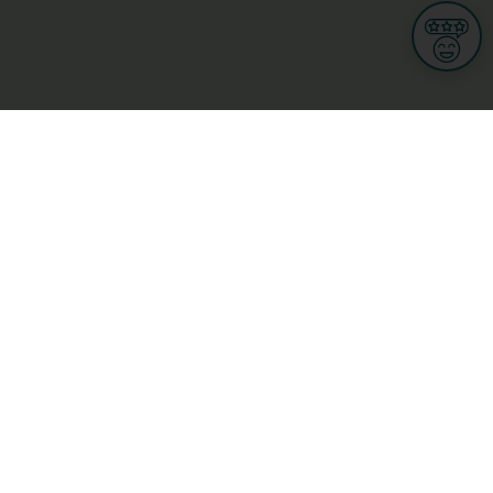
Informations
CGU
Conditions Générales de Ventes
Politique de protection des données personnelles
Mes droits RGPD
Options cookies
n et Multimedia
Culture, loisirs et tourisme
cine et santé
Secteur Privé
ge
L-3670 Kayl