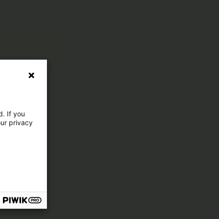
. If you
our privacy