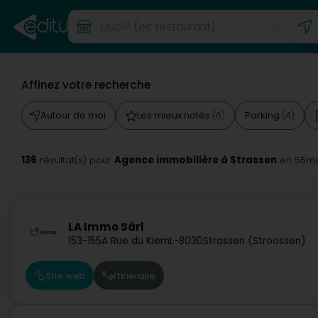
Affinez votre recherche
Autour de moi
Les mieux notés
Parking
(6)
(4)
136
Agence immobilière à Strassen
résultat(s) pour
en 55m
LA Immo Sàrl
153-155A Rue du Kiem
L-8030
Strassen (Stroossen)
Site web
Itinéraire