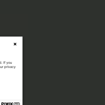
. If you
our privacy