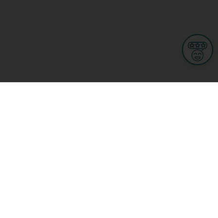
Informations
CGU
Conditions Générales de Ventes
Politique de protection des données personnelles
Mes droits RGPD
Options cookies