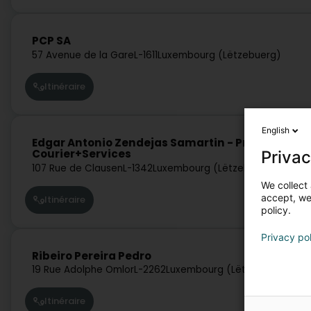
PCP SA
57 Avenue de la Gare
L-1611
Luxembourg (Lëtzebuerg)
Itinéraire
English
Edgar Antonio Zendejas Samartin - Professional
Courier+Services
Privac
107 Rue de Clausen
L-1342
Luxembourg (Lëtzebuerg)
We collect 
accept, we'
Itinéraire
policy.
Privacy po
Ribeiro Pereira Pedro
19 Rue Adolphe Omlor
L-2262
Luxembourg (Lëtzebuerg)
Itinéraire