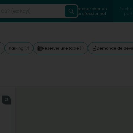
Rechercher un
Reche
professionnel
part
Parking
Réserver une table
Demande de devi
)
(7)
(1)
21