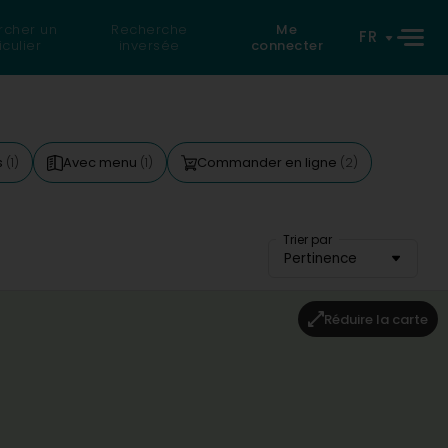
rcher un
Recherche
Me
FR
iculier
inversée
connecter
s
Avec menu
Commander en ligne
(1)
(1)
(2)
Trier par
Pertinence
Réduire la carte