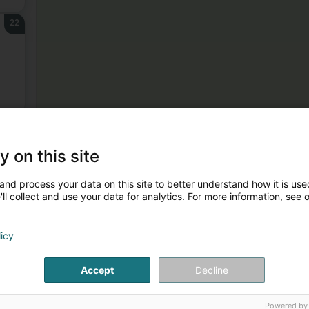
22
23
y on this site
and process your data on this site to better understand how it is used
ll collect and use your data for analytics. For more information, see 
licy
24
Accept
Decline
Powered by