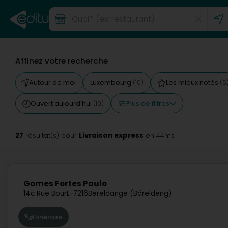
Affinez votre recherche
Autour de moi
Luxembourg
Les mieux notés
(10)
(5
Plus de filtres
Ouvert aujourd'hui
(10)
27
Livraison express
résultat(s) pour
en 44ms
Gomes Fortes Paulo
14c Rue Bour
L-7216
Bereldange (Bäreldeng)
Itinéraire