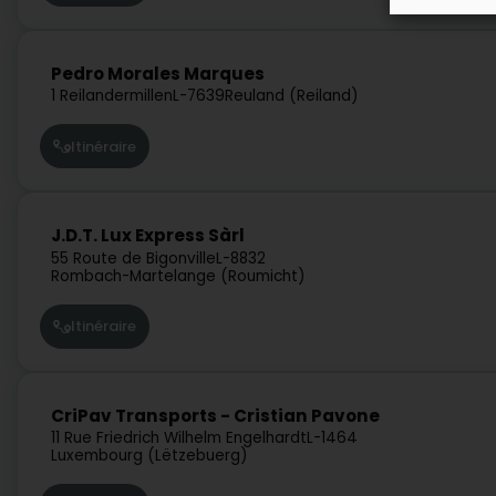
Pedro Morales Marques
1 Reilandermillen
L-7639
Reuland (Reiland)
Itinéraire
J.D.T. Lux Express Sàrl
55 Route de Bigonville
L-8832
Rombach-Martelange (Roumicht)
Itinéraire
CriPav Transports - Cristian Pavone
11 Rue Friedrich Wilhelm Engelhardt
L-1464
Luxembourg (Lëtzebuerg)